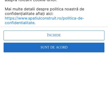
Mai multe detalii despre politica noastră de
confidențialitate aflați aici:
https://www.spatiulconstruit.ro/politica-de-
PREZENTARE
PRODUSE
LUCRĂRI
ARTICOLE
confidentialitate
.
Cere ofertă
ÎNCHIDE
KASTA METAL
SUNT DE ACORD
B-dul Pipera nr. 2A, Voluntari, Ilfov , jud. Ilfov
Relatii clienti:
021 242 08 88
arata toate datele de contact
www.kasta.com