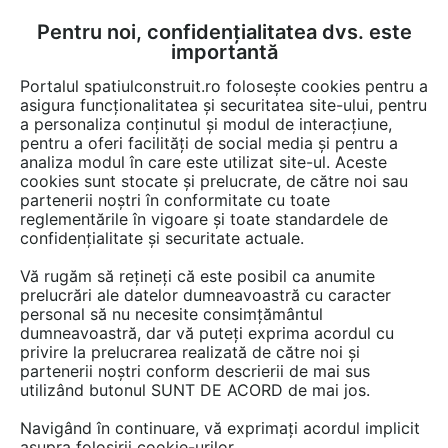
Pentru noi, confidențialitatea dvs. este
FĂ-ȚI CONT
LOGIN
importantă
CUM SE FACE
Portalul spatiulconstruit.ro folosește cookies pentru a
asigura funcționalitatea și securitatea site-ului, pentru
a personaliza conținutul și modul de interacțiune,
pentru a oferi facilități de social media și pentru a
analiza modul în care este utilizat site-ul. Aceste
cookies sunt stocate și prelucrate, de către noi sau
partenerii noștri în conformitate cu toate
reglementările în vigoare și toate standardele de
confidențialitate și securitate actuale.
Vă rugăm să rețineți că este posibil ca anumite
prelucrări ale datelor dumneavoastră cu caracter
personal să nu necesite consimțământul
dumneavoastră, dar vă puteți exprima acordul cu
KASTA METAL
privire la prelucrarea realizată de către noi și
partenerii noștri conform descrierii de mai sus
utilizând butonul SUNT DE ACORD de mai jos.
Navigând în continuare, vă exprimați acordul implicit
asupra folosirii cookie-urilor.