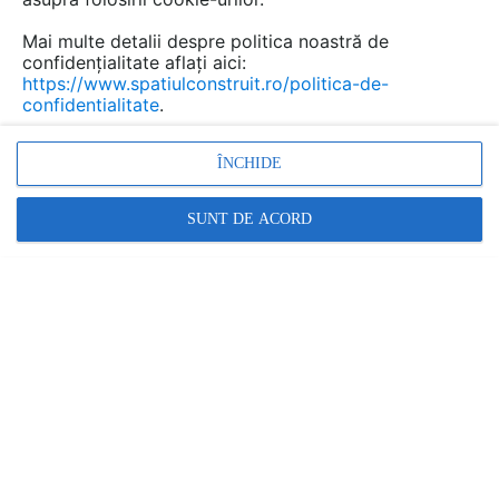
Mai multe detalii despre politica noastră de
confidențialitate aflați aici:
https://www.spatiulconstruit.ro/politica-de-
confidentialitate
.
ÎNCHIDE
Sectiune piscine placate cu mozaic sau gresie
SUNT DE ACORD
MAPEI
| INSTRUCTIUNI MONTAJ, UTILIZARE | 1 P | LIMBA: RO
MAPEI