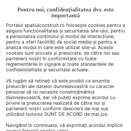
Pentru noi, confidențialitatea dvs. este
FĂ-ȚI CONT
LOGIN
importantă
CUM SE FACE
Portalul spatiulconstruit.ro folosește cookies pentru a
asigura funcționalitatea și securitatea site-ului, pentru
a personaliza conținutul și modul de interacțiune,
pentru a oferi facilități de social media și pentru a
analiza modul în care este utilizat site-ul. Aceste
Deschide filtre
cookies sunt stocate și prelucrate, de către noi sau
partenerii noștri în conformitate cu toate
reglementările în vigoare și toate standardele de
4 Instructiuni montaj, utilizare în
confidențialitate și securitate actuale.
categoria
Hidroizolatii
Vă rugăm să rețineți că este posibil ca anumite
prelucrări ale datelor dumneavoastră cu caracter
personal să nu necesite consimțământul
dumneavoastră, dar vă puteți exprima acordul cu
privire la prelucrarea realizată de către noi și
partenerii noștri conform descrierii de mai sus
utilizând butonul SUNT DE ACORD de mai jos.
Navigând în continuare, vă exprimați acordul implicit
asupra folosirii cookie-urilor.