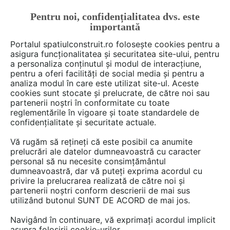
Pentru noi, confidențialitatea dvs. este
FĂ-ȚI CONT
LOGIN
importantă
CUM SE FACE
Portalul spatiulconstruit.ro folosește cookies pentru a
asigura funcționalitatea și securitatea site-ului, pentru
a personaliza conținutul și modul de interacțiune,
pentru a oferi facilități de social media și pentru a
analiza modul în care este utilizat site-ul. Aceste
Deschide filtre
cookies sunt stocate și prelucrate, de către noi sau
partenerii noștri în conformitate cu toate
reglementările în vigoare și toate standardele de
2 Fise tehnice în categoria
Drumuri,
confidențialitate și securitate actuale.
poduri, infrastructura
Vă rugăm să rețineți că este posibil ca anumite
prelucrări ale datelor dumneavoastră cu caracter
personal să nu necesite consimțământul
dumneavoastră, dar vă puteți exprima acordul cu
privire la prelucrarea realizată de către noi și
partenerii noștri conform descrierii de mai sus
utilizând butonul SUNT DE ACORD de mai jos.
Navigând în continuare, vă exprimați acordul implicit
asupra folosirii cookie-urilor.