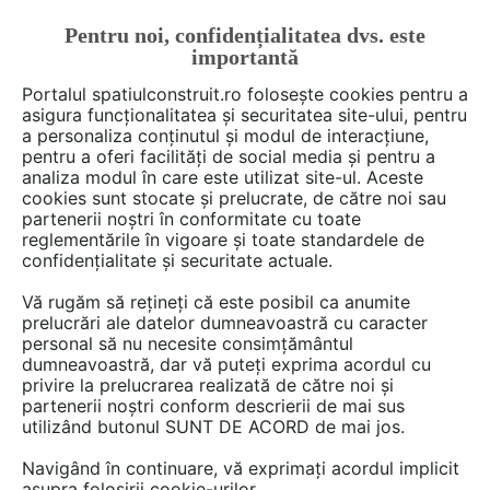
Pentru noi, confidențialitatea dvs. este
FĂ-ȚI CONT
LOGIN
importantă
CUM SE FACE
Portalul spatiulconstruit.ro folosește cookies pentru a
asigura funcționalitatea și securitatea site-ului, pentru
a personaliza conținutul și modul de interacțiune,
pentru a oferi facilități de social media și pentru a
analiza modul în care este utilizat site-ul. Aceste
Deschide filtre
cookies sunt stocate și prelucrate, de către noi sau
partenerii noștri în conformitate cu toate
reglementările în vigoare și toate standardele de
311 Fise tehnice din categoria
Locuri
confidențialitate și securitate actuale.
de joaca, terenuri de sport
Vă rugăm să rețineți că este posibil ca anumite
prelucrări ale datelor dumneavoastră cu caracter
personal să nu necesite consimțământul
1 - 20 din 311
dumneavoastră, dar vă puteți exprima acordul cu
privire la prelucrarea realizată de către noi și
partenerii noștri conform descrierii de mai sus
utilizând butonul SUNT DE ACORD de mai jos.
Navigând în continuare, vă exprimați acordul implicit
asupra folosirii cookie-urilor.