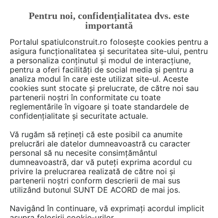
Pentru noi, confidențialitatea dvs. este
FĂ-ȚI CONT
LOGIN
importantă
CUM SE FACE
Portalul spatiulconstruit.ro folosește cookies pentru a
asigura funcționalitatea și securitatea site-ului, pentru
a personaliza conținutul și modul de interacțiune,
pentru a oferi facilități de social media și pentru a
analiza modul în care este utilizat site-ul. Aceste
Deschide filtre
cookies sunt stocate și prelucrate, de către noi sau
partenerii noștri în conformitate cu toate
reglementările în vigoare și toate standardele de
1 Accesorii în categoria
Termoizolatii,
confidențialitate și securitate actuale.
izolatii acustice
Vă rugăm să rețineți că este posibil ca anumite
prelucrări ale datelor dumneavoastră cu caracter
personal să nu necesite consimțământul
dumneavoastră, dar vă puteți exprima acordul cu
privire la prelucrarea realizată de către noi și
partenerii noștri conform descrierii de mai sus
utilizând butonul SUNT DE ACORD de mai jos.
Navigând în continuare, vă exprimați acordul implicit
asupra folosirii cookie-urilor.