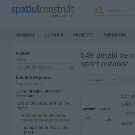
PRODUSE
LUCRĂRI
PROIECTE
FURNIZORI
Ai ales:
549 detalii de 
Toate
sport outdoor
Detaliu de produs
x
Detalii CAD pentru:
Înapoi la toate
Curte, gradina, amenajari
Echip
exterioare
Locuri de joaca, terenuri de
LAPP
sport
| DET
Echipamente de joaca,
terenuri de sport outdoor
SPORT
Echipamente, locuri de
joaca