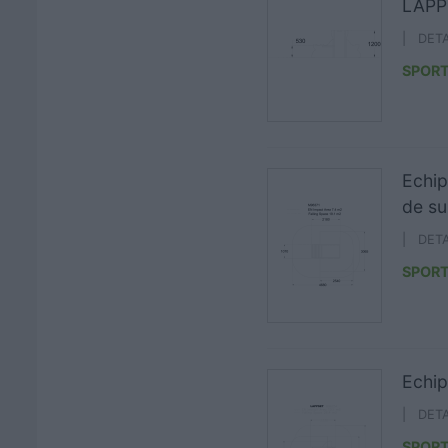
LAPP
| DET
SPORT
Echip
de s
| DET
SPORT
Echip
| DET
SPORT