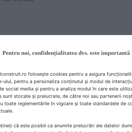
ament de joaca pentru copii sub 4 ani LISA 104510
ALIU DE PRODUS | 1 P | LIMBA: RO
Pentru noi, confidențialitatea dvs. este importantă
 PLAY SYSTEMS
lconstruit.ro folosește cookies pentru a asigura funcționalit
e-ului, pentru a personaliza conținutul și modul de interacți
i de social media și pentru a analiza modul în care este utiliza
sunt stocate și prelucrate, de către noi sau partenerii noșt
pament de joaca pentru copii sub 4 ani MARCUS 104
u toate reglementările în vigoare și toate standardele de co
ctuale.
ALIU DE PRODUS | 1 P | LIMBA: RO
țineți că este posibil ca anumite prelucrări ale datelor du
 PLAY SYSTEMS