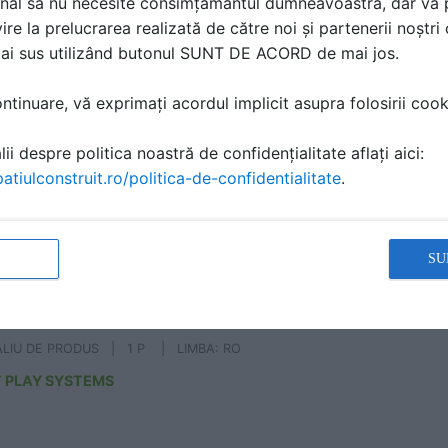
nal să nu necesite consimțământul dumneavoastră, dar vă 
ire la prelucrarea realizată de către noi și partenerii noștr
mai sus utilizând butonul SUNT DE ACORD de mai jos.
ament de joaca pentru copii sub 4 ani Castel M9600
tinuare, vă exprimați acordul implicit asupra folosirii cooki
NNO ABC
ALIU DE PRODUS | 1 P | LIMBA: RO
ii despre politica noastră de confidențialitate aflați aici:
atiulconstruit.ro/politica-de-confidentialitate
.
 PLAY SYSTEMS
SU
ament de joaca pentru copii sub 4 ani PICO J51511M
NNO ABC
ALIU DE PRODUS | 1 P | LIMBA: RO
 PLAY SYSTEMS