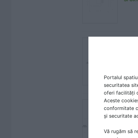
Echip
| DET
SPORT
Portalul spatiu
securitatea sit
oferi facilităț
Aceste cookies 
Echi
conformitate c
ABC
și securitate a
| DET
Vă rugăm să re
SPORT