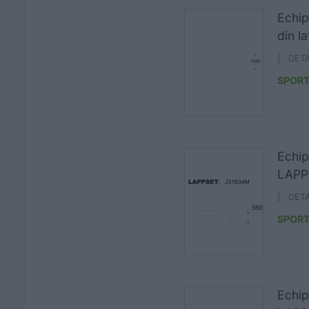
Echip
din l
| DET
SPORT
Echip
LAPP
| DET
SPORT
Echip