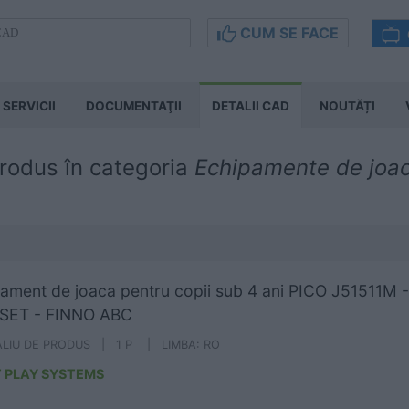
CUM SE FACE
SERVICII
DOCUMENTAŢII
DETALII CAD
NOUTĂȚI
produs în categoria
Echipamente de joac
ament de joaca pentru copii sub 4 ani PICO J51511M - 
SET - FINNO ABC
ALIU DE PRODUS | 1 P | LIMBA: RO
 PLAY SYSTEMS