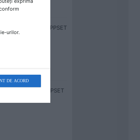
puteți exprima
i conform
9 - vedere de sus LAPPSET
e-urilor.
NT DE ACORD
 - vedere de sus LAPPSET