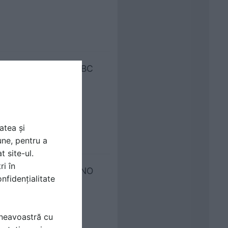
M LAPPSET - FINNO ABC
atea și
une, pentru a
t site-ul.
ri în
320M LAPPSET - FINNO
nfidențialitate
mneavoastră cu