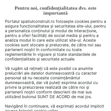
Pentru noi, confidențialitatea dvs. este
FĂ-ȚI CONT
LOGIN
importantă
CUM SE FACE
Portalul spatiulconstruit.ro folosește cookies pentru a
asigura funcționalitatea și securitatea site-ului, pentru
a personaliza conținutul și modul de interacțiune,
pentru a oferi facilități de social media și pentru a
analiza modul în care este utilizat site-ul. Aceste
Deschide filtre
cookies sunt stocate și prelucrate, de către noi sau
partenerii noștri în conformitate cu toate
reglementările în vigoare și toate standardele de
82 detalii de montaj de tipul
Izolatii
confidențialitate și securitate actuale.
din poliuretan
în categoria
Vă rugăm să rețineți că este posibil ca anumite
Termoizolatii, izolatii acustice
cu
prelucrări ale datelor dumneavoastră cu caracter
personal să nu necesite consimțământul
extensia pdf
dumneavoastră, dar vă puteți exprima acordul cu
privire la prelucrarea realizată de către noi și
partenerii noștri conform descrierii de mai sus
1 - 20 din 82
utilizând butonul SUNT DE ACORD de mai jos.
Navigând în continuare, vă exprimați acordul implicit
asupra folosirii cookie-urilor.