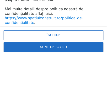
Mai multe detalii despre politica noastră de
confidențialitate aflați aici:
https://www.spatiulconstruit.ro/politica-de-
confidentialitate
.
ÎNCHIDE
SUNT DE ACORD
Bauder - Acoperis ceramic - Detaliu coama
FIRSTSAT01 BAUDER
| DETALIU DE MONTAJ | 1 P | LIMBA: RO
BAUDER