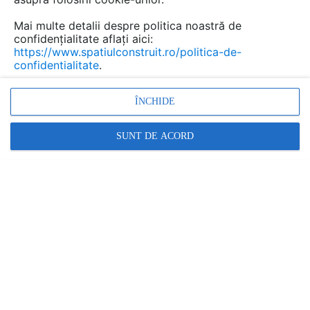
Mai multe detalii despre politica noastră de
confidențialitate aflați aici:
https://www.spatiulconstruit.ro/politica-de-
confidentialitate
.
ÎNCHIDE
SUNT DE ACORD
Sistem de izolare termică pentru fațadele
construcțiilor cu zidărie din cărămidă
MAPEI |
23.11.2018
Pentru fațadele din zidărie de cărămidă, Mapei