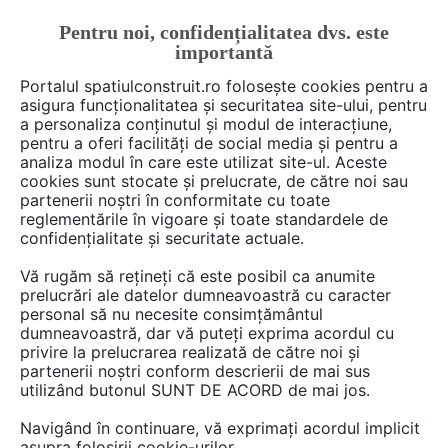
Pentru noi, confidențialitatea dvs. este
FĂ-ȚI CONT
LOGIN
importantă
CUM SE FACE
Portalul spatiulconstruit.ro folosește cookies pentru a
asigura funcționalitatea și securitatea site-ului, pentru
a personaliza conținutul și modul de interacțiune,
pentru a oferi facilități de social media și pentru a
analiza modul în care este utilizat site-ul. Aceste
Deschide filtre
cookies sunt stocate și prelucrate, de către noi sau
partenerii noștri în conformitate cu toate
reglementările în vigoare și toate standardele de
1 cum se face din categoria
Fatade
confidențialitate și securitate actuale.
tencuite / placate / ventilate
de la
Vă rugăm să rețineți că este posibil ca anumite
MAPEI
prelucrări ale datelor dumneavoastră cu caracter
personal să nu necesite consimțământul
dumneavoastră, dar vă puteți exprima acordul cu
privire la prelucrarea realizată de către noi și
partenerii noștri conform descrierii de mai sus
utilizând butonul SUNT DE ACORD de mai jos.
Navigând în continuare, vă exprimați acordul implicit
asupra folosirii cookie-urilor.