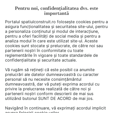
Pentru noi, confidențialitatea dvs. este
FĂ-ȚI CONT
LOGIN
importantă
CUM SE FACE
Portalul spatiulconstruit.ro folosește cookies pentru a
asigura funcționalitatea și securitatea site-ului, pentru
a personaliza conținutul și modul de interacțiune,
pentru a oferi facilități de social media și pentru a
analiza modul în care este utilizat site-ul. Aceste
Deschide filtre
cookies sunt stocate și prelucrate, de către noi sau
partenerii noștri în conformitate cu toate
reglementările în vigoare și toate standardele de
1 material din categoria
Proiectare
confidențialitate și securitate actuale.
speciala
Vă rugăm să rețineți că este posibil ca anumite
prelucrări ale datelor dumneavoastră cu caracter
personal să nu necesite consimțământul
dumneavoastră, dar vă puteți exprima acordul cu
privire la prelucrarea realizată de către noi și
partenerii noștri conform descrierii de mai sus
utilizând butonul SUNT DE ACORD de mai jos.
Navigând în continuare, vă exprimați acordul implicit
asupra folosirii cookie-urilor.