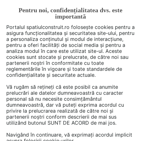
Pentru noi, confidențialitatea dvs. este
FĂ-ȚI CONT
LOGIN
importantă
CUM SE FACE
Portalul spatiulconstruit.ro folosește cookies pentru a
asigura funcționalitatea și securitatea site-ului, pentru
a personaliza conținutul și modul de interacțiune,
pentru a oferi facilități de social media și pentru a
analiza modul în care este utilizat site-ul. Aceste
Deschide filtre
cookies sunt stocate și prelucrate, de către noi sau
partenerii noștri în conformitate cu toate
reglementările în vigoare și toate standardele de
4 cum se face din categoria
Noutăți
confidențialitate și securitate actuale.
din piață
Vă rugăm să rețineți că este posibil ca anumite
prelucrări ale datelor dumneavoastră cu caracter
personal să nu necesite consimțământul
dumneavoastră, dar vă puteți exprima acordul cu
privire la prelucrarea realizată de către noi și
partenerii noștri conform descrierii de mai sus
utilizând butonul SUNT DE ACORD de mai jos.
Navigând în continuare, vă exprimați acordul implicit
asupra folosirii cookie-urilor.