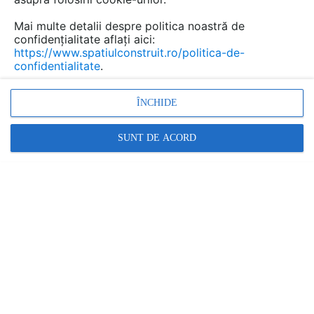
Mai multe detalii despre politica noastră de
confidențialitate aflați aici:
https://www.spatiulconstruit.ro/politica-de-
confidentialitate
.
ÎNCHIDE
Cum să renovezi suprafeţe exterioare
degradate?
SUNT DE ACORD
SAINT-GOBAIN WEBER |
24.04.2018
Infiltraţiile de apă conduc la degradarea rapidă a
tencuielilor. Dacă nu sunt suficient de rezistente,
tencuielile exterioare ajung să se degradeze foarte
repede.