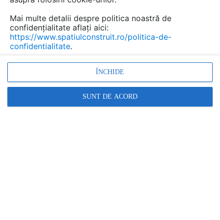
Mai multe detalii despre politica noastră de
confidențialitate aflați aici:
Tencuieli de argila pentru
https://www.spatiulconstruit.ro/politica-de-
confidentialitate
.
interior conluto
Marca:
ÎNCHIDE
PRODUS FURNIZAT DE:
NATURALPAINT
SUNT DE ACORD
Vezi profil furnizor
Cere ofertă
Contactează
Descriere
Imagini (6)
Documentaţii (3)
Video (1)
Tencuiala de argilă brută umedă