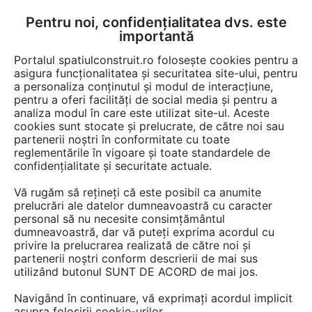
Pentru noi, confidențialitatea dvs. este
FĂ-ȚI CONT
LOGIN
importantă
CUM SE FACE
Portalul spatiulconstruit.ro folosește cookies pentru a
asigura funcționalitatea și securitatea site-ului, pentru
a personaliza conținutul și modul de interacțiune,
pentru a oferi facilități de social media și pentru a
analiza modul în care este utilizat site-ul. Aceste
Game de produse
Finisaje pereti
Vopsele, tencuieli, acoperiri d
EȘTI AICI:
cookies sunt stocate și prelucrate, de către noi sau
partenerii noștri în conformitate cu toate
reglementările în vigoare și toate standardele de
confidențialitate și securitate actuale.
Vă rugăm să rețineți că este posibil ca anumite
prelucrări ale datelor dumneavoastră cu caracter
personal să nu necesite consimțământul
dumneavoastră, dar vă puteți exprima acordul cu
privire la prelucrarea realizată de către noi și
partenerii noștri conform descrierii de mai sus
utilizând butonul SUNT DE ACORD de mai jos.
Navigând în continuare, vă exprimați acordul implicit
asupra folosirii cookie-urilor.