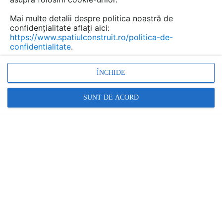
Mai multe detalii despre politica noastră de
confidențialitate aflați aici:
Software proiectare 2D,
https://www.spatiulconstruit.ro/politica-de-
confidentialitate
.
modelare 3D si BIM BricsCAD
Marca:
ÎNCHIDE
PRODUS FURNIZAT DE:
CADWARE Engineering
SUNT DE ACORD
Vezi profil furnizor
Cere ofertă
Contactează
Descriere
Video (15)
CADWARE Engineering vă oferă alternativa CAD de o
calitate excelentă la un preț echitabil, pentru