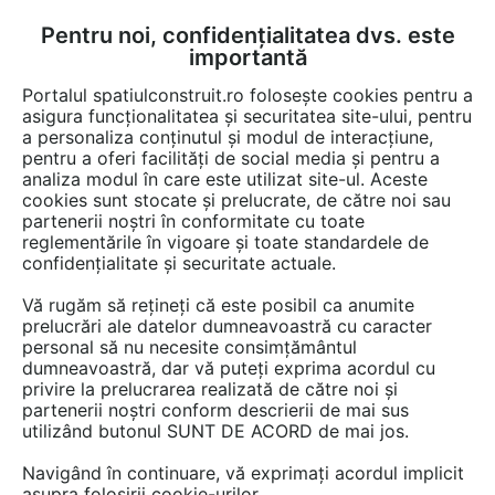
Pentru noi, confidențialitatea dvs. este
FĂ-ȚI CONT
LOGIN
importantă
CUM SE FACE
Portalul spatiulconstruit.ro folosește cookies pentru a
asigura funcționalitatea și securitatea site-ului, pentru
a personaliza conținutul și modul de interacțiune,
pentru a oferi facilități de social media și pentru a
analiza modul în care este utilizat site-ul. Aceste
Game de produse
Birouri - office
Software
Software grafica, d
EȘTI AICI:
cookies sunt stocate și prelucrate, de către noi sau
partenerii noștri în conformitate cu toate
reglementările în vigoare și toate standardele de
confidențialitate și securitate actuale.
Vă rugăm să rețineți că este posibil ca anumite
prelucrări ale datelor dumneavoastră cu caracter
personal să nu necesite consimțământul
dumneavoastră, dar vă puteți exprima acordul cu
privire la prelucrarea realizată de către noi și
partenerii noștri conform descrierii de mai sus
utilizând butonul SUNT DE ACORD de mai jos.
Navigând în continuare, vă exprimați acordul implicit
asupra folosirii cookie-urilor.