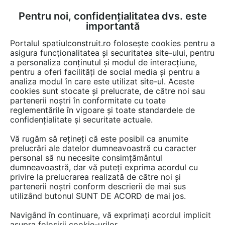
Pentru noi, confidențialitatea dvs. este
FĂ-ȚI CONT
LOGIN
importantă
CUM SE FACE
Portalul spatiulconstruit.ro folosește cookies pentru a
asigura funcționalitatea și securitatea site-ului, pentru
a personaliza conținutul și modul de interacțiune,
pentru a oferi facilități de social media și pentru a
analiza modul în care este utilizat site-ul. Aceste
Game de produse
EȘTI AICI:
cookies sunt stocate și prelucrate, de către noi sau
partenerii noștri în conformitate cu toate
reglementările în vigoare și toate standardele de
confidențialitate și securitate actuale.
Vă rugăm să rețineți că este posibil ca anumite
prelucrări ale datelor dumneavoastră cu caracter
personal să nu necesite consimțământul
dumneavoastră, dar vă puteți exprima acordul cu
privire la prelucrarea realizată de către noi și
partenerii noștri conform descrierii de mai sus
utilizând butonul SUNT DE ACORD de mai jos.
Navigând în continuare, vă exprimați acordul implicit
asupra folosirii cookie-urilor.