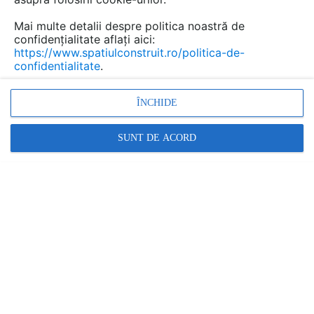
Mai multe detalii despre politica noastră de
confidențialitate aflați aici:
Sisteme complete de
https://www.spatiulconstruit.ro/politica-de-
confidentialitate
.
acoperisuri si terase verzi
intensive si extensive
ÎNCHIDE
ECOSTRATOS
SUNT DE ACORD
Marca:
PRODUS FURNIZAT DE:
ECOSTRATOS
Vezi profil furnizor
Cere ofertă
Contactează
Informațiile din această pagină nu mai sunt