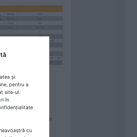
ntă
atea și
une, pentru a
t site-ul.
ri în
nfidențialitate
moizolare, inclusiv din
mneavoastră cu
inisare.