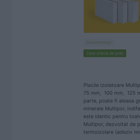
Documentaţii
Cere ofertă de preț
Placile izolatoare Mult
75 mm, 100 mm, 125 mm,
parte, poate fi aleasa g
minerale Multipor, indif
este identic pentru toa
Multipor, dezvoltat de p
termoizolare (adeziv min