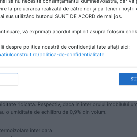
nal să nu necesite consimțământul dumneavoastră, dar vă 
ire la prelucrarea realizată de către noi și partenerii noștr
entru Multipor trebuie aplicate numai atunci cand peretele
mai sus utilizând butonul SUNT DE ACORD de mai jos.
rativ cu greutate semnificativa). In cazul in care acestea su
n centrul fiecarei placi.
tinuare, vă exprimați acordul implicit asupra folosirii cooki
ietati ale placilor minerale izolatoare Multipo
ii despre politica noastră de confidențialitate aflați aici:
dicata. Placa Multipor este un material 100% omogen, cu o c
atiulconstruit.ro/politica-de-confidentialitate
.
rminata in setul de conditii: 23oC si o umiditate relativa 
ce, respecta mediul inconjurator si mai ales sanatatea benefi
sul de fabricatie si materiile prime nu inglobeaza compusi 
SU
iditate optim pentru locuire si pentru sanatatea cladirii. Pla
tanta solida si sunt permeabile la vapori. Isi mentin capac
miditate ridicata. Respectiv, daca in interiorulul imobilului u
au o umiditate de echilibru de 0,9% din volum.
termoizolare interioara