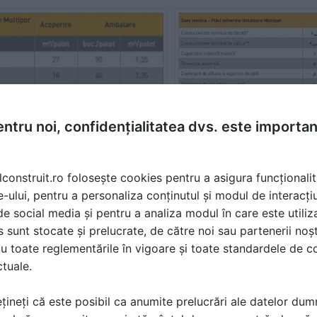
ntru noi, confidențialitatea dvs. este importa
lconstruit.ro folosește cookies pentru a asigura funcționalit
ui Multipor:
e-ului, pentru a personaliza conținutul și modul de interacți
 incombustibile
i de social media și pentru a analiza modul în care este utiliza
 incombustibil
sunt stocate și prelucrate, de către noi sau partenerii noșt
l), 1 diblu per placa
u toate reglementările în vigoare și toate standardele de co
ctuale.
a componente simplificate comparativ cu alte solutii de ter
carii si al manoperei.
țineți că este posibil ca anumite prelucrări ale datelor du
l Multipor se foloseste atat ca liant, cat si ca material de f