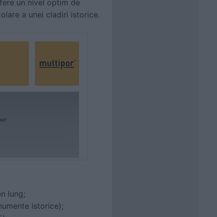
fere un nivel optim de
are a unei cladiri istorice.
n lung;
numente istorice);