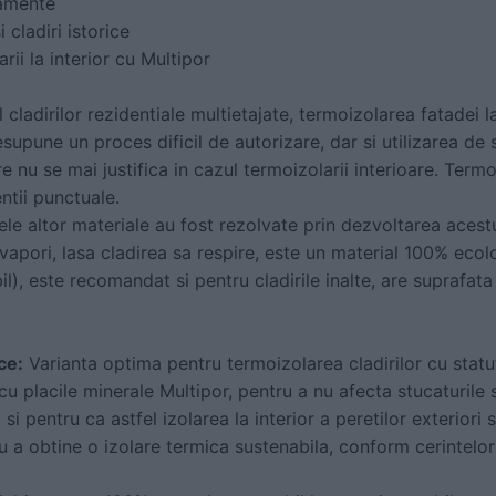
tamente
 cladiri istorice
arii la interior cu Multipor
l cladirilor rezidentiale multietajate, termoizolarea fatadei l
pune un proces dificil de autorizare, dar si utilizarea de sch
e nu se mai justifica in cazul termoizolarii interioare. Termo
ntii punctuale.
le altor materiale au fost rezolvate prin dezvoltarea acest
vapori, lasa cladirea sa respire, este un material 100% ecolo
l), este recomandat si pentru cladirile inalte, are suprafata 
ce:
Varianta optima pentru termoizolarea cladirilor cu sta
r cu placile minerale Multipor, pentru a nu afecta stucaturil
 si pentru ca astfel izolarea la interior a peretilor exteriori s
u a obtine o izolare termica sustenabila, conform cerintelor 