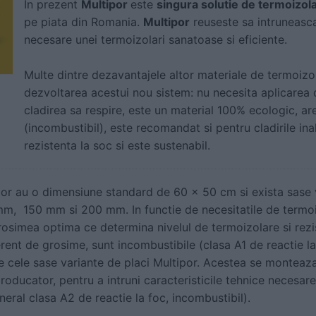
In prezent
Multipor
este
singura solutie de termoizol
pe piata din Romania.
Multipor
reuseste sa intruneasca
necesare unei termoizolari sanatoase si eficiente.
Multe dintre dezavantajele altor materiale de termoizol
dezvoltarea acestui nou sistem: nu necesita aplicarea 
cladirea sa respire, este un material 100% ecologic, are
(incombustibil), este recomandat si pentru cladirile ina
rezistenta la soc si este sustenabil.
ipor au o dimensiune standard de 60 x 50 cm si exista sase
 150 mm si 200 mm. In functie de necesitatile de termoizo
rosimea optima ce determina nivelul de termoizolare si rezis
erent de grosime, sunt incombustibile (clasa A1 de reactie la
te cele sase variante de placi Multipor. Acestea se monteaz
roducator, pentru a intruni caracteristicile tehnice necesar
eral clasa A2 de reactie la foc, incombustibil).