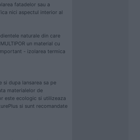
zolarea fatadelor sau a
a nici aspectul interior al
edientele naturale din care
in MULTIPOR un material cu
important - izolarea termica
te si dupa lansarea sa pe
ata materialelor de
r este ecologic si utilizeaza
NaturePlus si sunt recomandate