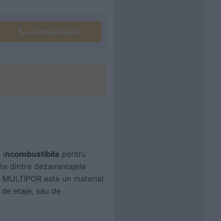
Contactează
 i
ncombustibila
pentru
lte dintre dezavantajele
.
MULTIPOR este un material
l de etaje, sau de