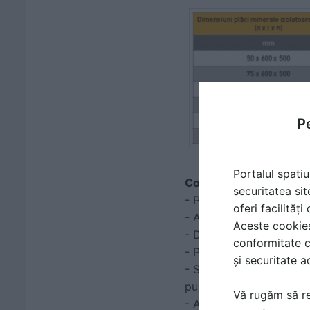
Pe
Portalul spatiu
Componentele sistemul
securitatea sit
- Placile termoizolante,
oferi facilităț
- Adezivul mineral usor,
Aceste cookies 
- Dibluri (daca este cazu
conformitate c
- Plasa de armare
și securitate a
- Sistemul include catev
punct de vedere al apli
Vă rugăm să re
- Astfel, adezivul minera