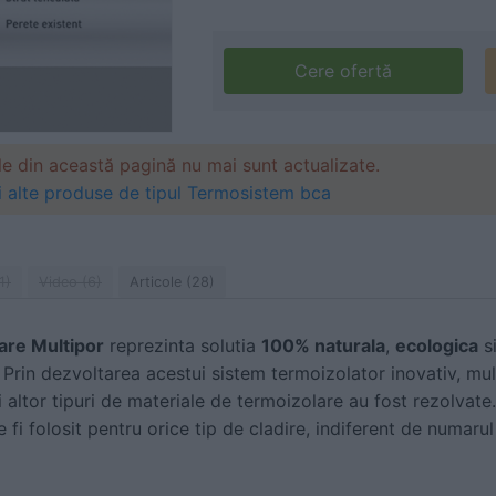
Cere ofertă
le din această pagină nu mai sunt actualizate.
i alte produse de tipul Termosistem bca
1)
Video (6)
Articole (28)
oare Multipor
reprezinta solutia
100% naturala
,
ecologica
si
. Prin dezvoltarea acestui sistem termoizolator inovativ, mu
ii altor tipuri de materiale de termoizolare au fost rezolvate
 fi folosit pentru orice tip de cladire, indiferent de numaru