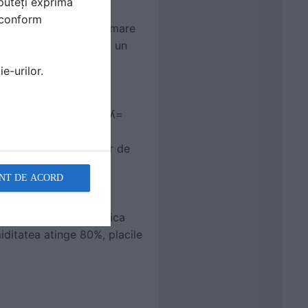
puteți exprima
i conform
 va suporta o sarcina mare
nt necesare, se aplica un
e-urilor.
r:
onductivitate termica ʎ=
de 50%).
ciarilor si a echipelor de
chimici sau substante
NT DE ACORD
cile Multipor detin un
itatea de izolare termica
miditatea atinge 80%, placile