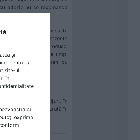
uu cu adeziv nu se recomanda
fața lisă (netedă) – aceasta
ntă
conform. Lucrarea va prezenta
bilitate semnificativ reduse,
tr-un interval scurt de timp.
atea și
ilizarea unui polistiren cu
une, pentru a
ă superioară.
t site-ul.
ri în
nfidențialitate
și cu margine cu falțuri, în
 cu falțuri fiind preferată în
mneavoastră cu
puteți exprima
i conform