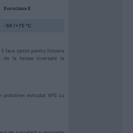
Euroclasa E
-50 /+75 °C
 îl face optim pentru folosire
, de la terase inversate la
n polistiren extrudat XPS cu
pul de suprafață și marginile