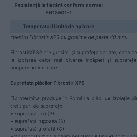
Rezistență la flacără conform normei
EN13501-1
Temperaturi limită de aplicare
*pentru Fibrostir XPS cu grosime de peste 40 mm.
FibrostirXPS® are grosimi și suprafețe variate, ceea ce
la izolarea celor mai diverse încăperi și suprafețe
acoperișuri înclinate.
Suprafața plăcilor Fibrostir XPS
Fibrotermica produce în România plăci de izolație di
trei tipuri de suprafețe:
• suprafață lisă (P)
• suprafață rugoasă (R)
• suprafață grofată (G)
Este important să alegem polistirenul ținând cont de ti