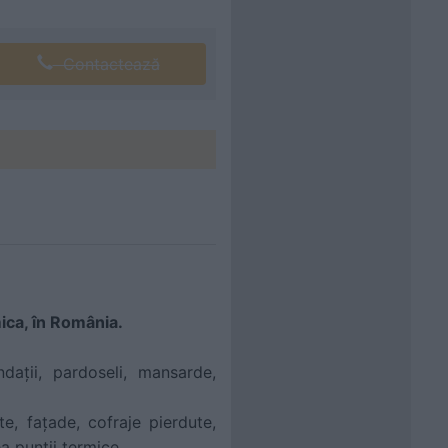
Contactează
ica, în România.
ndații, pardoseli, mansarde,
te, fațade, cofraje pierdute,
a punții termice.