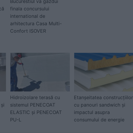
Bucurestiul va gazdui
că
finala concursului
international de
arhitectura Casa Multi-
Confort ISOVER
Hidroizolare terasă cu
Etanșeitatea construcțiilor
și
sistemul PENECOAT
cu panouri sandwich și
ELASTIC și PENECOAT
impactul asupra
PU-L
consumului de energie