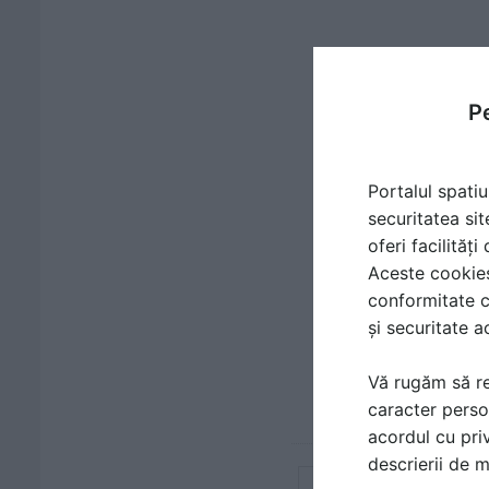
Pe
Portalul spatiu
securitatea sit
oferi facilităț
Aceste cookies 
conformitate c
și securitate a
Vă rugăm să re
caracter perso
acordul cu priv
descrierii de 