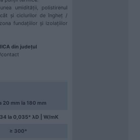
ea umidității, polistirenul
cât și ciclurilor de îngheț /
ona fundațiilor și izolațiilor
CA din judeţul
#contact
la 20 mm la 180 mm
034 la 0,035* λD | W/mK
≥ 300*