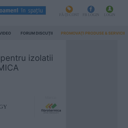
FĂ-ȚI CONT
FB LOGIN
LOGIN
VIDEO
FORUM DISCUŢII
PROMOVAȚI PRODUSE & SERVICII
pentru izolatii
RMICA
Marca:
OGY