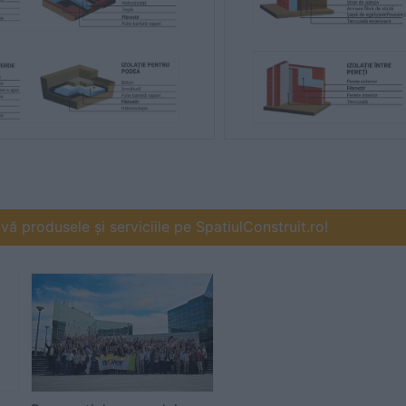
ă produsele și serviciile pe SpatiulConstruit.ro!