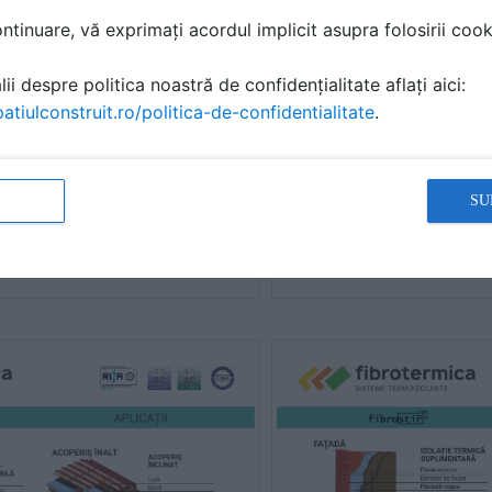
tinuare, vă exprimați acordul implicit asupra folosirii cooki
ii despre politica noastră de confidențialitate aflați aici:
atiulconstruit.ro/politica-de-confidentialitate
.
SU