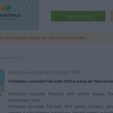
Cere ofertă
le din această pagină nu mai sunt actualizate.
Documentaţii (1)
Polistiren extrudat Fibrostir XPS
Polistiren extrudat Fibrostir XPS produs de Fibroterm
Polistiren extrudat Fibrostir XPS pentru terase, fu
acoperișuri verzi.
Polistiren extrudat Fibrostir XPS pentru fundații, plin
izolare a suprafețelor exterioare, izolare pentru evitare