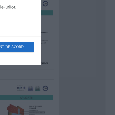
e-urilor.
NT DE ACORD