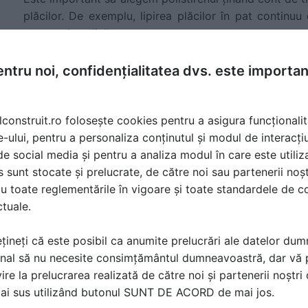
plăcilor. De exemplu, lipirea plăcilor în pat contin
pentru placa lisă.
Motivul ține de aderența redusă a adezivului pe supra
ntru noi, confidențialitatea dvs. este importa
nu va fi suficientă, ceea ce va duce la un rezultat ne
o calitate necorespunzătoare, cu o rezistență și dura
existând un risc crescut de desprindere a plăcilor în
lconstruit.ro folosește cookies pentru a asigura funcționalit
Pentru acest tip de aplicare, este recomandată ut
e-ului, pentru a personaliza conținutul și modul de interacți
suprafața gofrată sau rugoasă, care asigură o aderenț
i de social media și pentru a analiza modul în care este utiliza
sunt stocate și prelucrate, de către noi sau partenerii noșt
Marginea plăcilor Fibrostir XPS
u toate reglementările în vigoare și toate standardele de co
ctuale.
Plăcile se pot produce atât cu margine dreaptă, cât 
funcție de nivelul la care se dorește izolarea, îmbinarea
țineți că este posibil ca anumite prelucrări ale datelor du
proiecte cu izolație XPS peste 40 mm grosime.
nal să nu necesite consimțământul dumneavoastră, dar vă 
ire la prelucrarea realizată de către noi și partenerii noștr
mai sus utilizând butonul SUNT DE ACORD de mai jos.