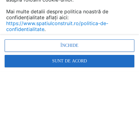
Mai multe detalii despre politica noastră de
confidențialitate aflați aici:
https://www.spatiulconstruit.ro/politica-de-
confidentialitate
.
ÎNCHIDE
SUNT DE ACORD
Paravanturi auto din rasini
poliesterice NEW DESIGN
COMPOSITE
Marca:
PRODUS FURNIZAT DE:
NEW DESIGN COMPOSITE
Vezi profil furnizor