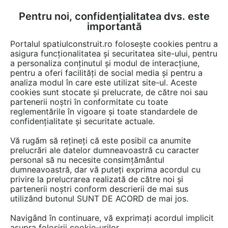
Pentru noi, confidențialitatea dvs. este
FĂ-ȚI CONT
LOGIN
importantă
CUM SE FACE
Portalul spatiulconstruit.ro folosește cookies pentru a
asigura funcționalitatea și securitatea site-ului, pentru
a personaliza conținutul și modul de interacțiune,
pentru a oferi facilități de social media și pentru a
analiza modul în care este utilizat site-ul. Aceste
Game de produse
Utilaje, vehicule
Vehicule, utilaje mobile
Ac
EȘTI AICI:
cookies sunt stocate și prelucrate, de către noi sau
partenerii noștri în conformitate cu toate
reglementările în vigoare și toate standardele de
confidențialitate și securitate actuale.
Vă rugăm să rețineți că este posibil ca anumite
prelucrări ale datelor dumneavoastră cu caracter
personal să nu necesite consimțământul
dumneavoastră, dar vă puteți exprima acordul cu
privire la prelucrarea realizată de către noi și
partenerii noștri conform descrierii de mai sus
utilizând butonul SUNT DE ACORD de mai jos.
Navigând în continuare, vă exprimați acordul implicit
asupra folosirii cookie-urilor.