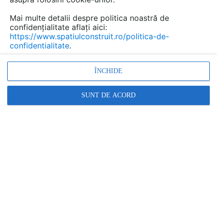
Mai multe detalii despre politica noastră de
confidențialitate aflați aici:
Paravane si cabine de dus
https://www.spatiulconstruit.ro/politica-de-
confidentialitate
.
pentru baie, grupuri sanitare
DUCA Glass
ÎNCHIDE
Marca:
PRODUS FURNIZAT DE:
SUNT DE ACORD
DUCA GLASS
Vezi profil furnizor
Cere ofertă
Contactează
Informațiile din această pagină nu mai sunt
actualizate.