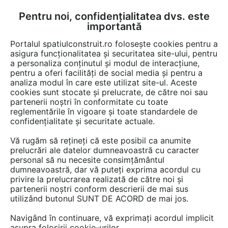
Pentru noi, confidențialitatea dvs. este
FĂ-ȚI CONT
LOGIN
importantă
CUM SE FACE
Portalul spatiulconstruit.ro folosește cookies pentru a
asigura funcționalitatea și securitatea site-ului, pentru
a personaliza conținutul și modul de interacțiune,
pentru a oferi facilități de social media și pentru a
analiza modul în care este utilizat site-ul. Aceste
Game de produse
EȘTI AICI:
cookies sunt stocate și prelucrate, de către noi sau
partenerii noștri în conformitate cu toate
reglementările în vigoare și toate standardele de
confidențialitate și securitate actuale.
Vă rugăm să rețineți că este posibil ca anumite
prelucrări ale datelor dumneavoastră cu caracter
personal să nu necesite consimțământul
dumneavoastră, dar vă puteți exprima acordul cu
privire la prelucrarea realizată de către noi și
partenerii noștri conform descrierii de mai sus
utilizând butonul SUNT DE ACORD de mai jos.
Navigând în continuare, vă exprimați acordul implicit
asupra folosirii cookie-urilor.