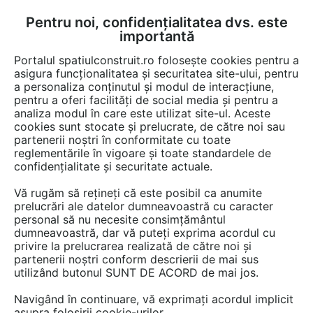
Pentru noi, confidențialitatea dvs. este
FĂ-ȚI CONT
LOGIN
importantă
CUM SE FACE
Portalul spatiulconstruit.ro folosește cookies pentru a
asigura funcționalitatea și securitatea site-ului, pentru
a personaliza conținutul și modul de interacțiune,
pentru a oferi facilități de social media și pentru a
analiza modul în care este utilizat site-ul. Aceste
Game de produse
EȘTI AICI:
cookies sunt stocate și prelucrate, de către noi sau
partenerii noștri în conformitate cu toate
reglementările în vigoare și toate standardele de
confidențialitate și securitate actuale.
Vă rugăm să rețineți că este posibil ca anumite
prelucrări ale datelor dumneavoastră cu caracter
personal să nu necesite consimțământul
dumneavoastră, dar vă puteți exprima acordul cu
privire la prelucrarea realizată de către noi și
partenerii noștri conform descrierii de mai sus
utilizând butonul SUNT DE ACORD de mai jos.
Navigând în continuare, vă exprimați acordul implicit
asupra folosirii cookie-urilor.