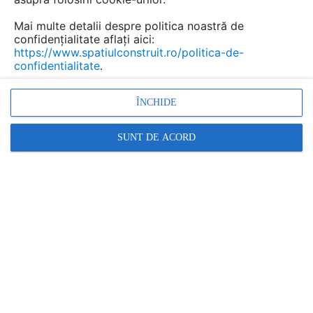
Mai multe detalii despre politica noastră de
confidențialitate aflați aici:
Kituri smart customizabile
https://www.spatiulconstruit.ro/politica-de-
confidentialitate
.
pentru automatizare sisteme
de incalzire QUICKSMART
ÎNCHIDE
Marca:
PRODUS FURNIZAT DE:
SUNT DE ACORD
QUICKSMART
Vezi profil furnizor
Cere ofertă
Contactează
Informațiile din această pagină nu mai sunt
actualizate.