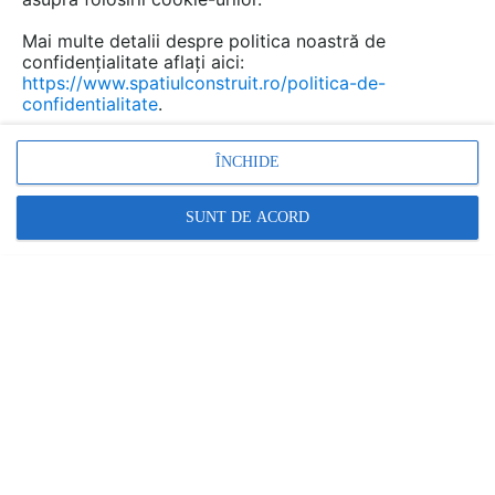
parcări, zone rezidențiale, instituții și alte spații
cu acces restricționat. Aceste sisteme nu doar
Mai multe detalii despre politica noastră de
confidențialitate aflați aici:
că îmbunătățesc securitatea, dar optimizează
https://www.spatiulconstruit.ro/politica-de-
și fluxul de vehicule, oferind multiple beneficii
confidentialitate
.
utilizatorilor și administratorilor.
ÎNCHIDE
SUNT DE ACORD