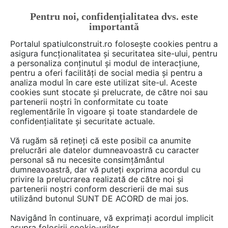
Pentru noi, confidențialitatea dvs. este
FĂ-ȚI CONT
LOGIN
importantă
CUM SE FACE
Portalul spatiulconstruit.ro folosește cookies pentru a
asigura funcționalitatea și securitatea site-ului, pentru
a personaliza conținutul și modul de interacțiune,
pentru a oferi facilități de social media și pentru a
analiza modul în care este utilizat site-ul. Aceste
De citit
Articole
Management cladiri, control acces
EȘTI AICI:
cookies sunt stocate și prelucrate, de către noi sau
Barierele automate ParkPlay –
partenerii noștri în conformitate cu toate
reglementările în vigoare și toate standardele de
soluții moderne și eficiente
confidențialitate și securitate actuale.
pentru controlul accesului
Vă rugăm să rețineți că este posibil ca anumite
prelucrări ale datelor dumneavoastră cu caracter
personal să nu necesite consimțământul
În contextul urbanizării rapide și al creșterii
dumneavoastră, dar vă puteți exprima acordul cu
privire la prelucrarea realizată de către noi și
constante a traficului, gestionarea eficientă a
partenerii noștri conform descrierii de mai sus
accesului în diverse spații a devenit esențială.
utilizând butonul SUNT DE ACORD de mai jos.
Barierele automate reprezintă soluții moderne
Navigând în continuare, vă exprimați acordul implicit
și eficiente pentru controlul accesului în
asupra folosirii cookie-urilor.