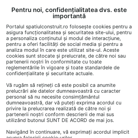
Pentru noi, confidențialitatea dvs. este
FĂ-ȚI CONT
LOGIN
importantă
CUM SE FACE
Portalul spatiulconstruit.ro folosește cookies pentru a
asigura funcționalitatea și securitatea site-ului, pentru
a personaliza conținutul și modul de interacțiune,
pentru a oferi facilități de social media și pentru a
analiza modul în care este utilizat site-ul. Aceste
Game de produse
EȘTI AICI:
cookies sunt stocate și prelucrate, de către noi sau
partenerii noștri în conformitate cu toate
reglementările în vigoare și toate standardele de
confidențialitate și securitate actuale.
Vă rugăm să rețineți că este posibil ca anumite
prelucrări ale datelor dumneavoastră cu caracter
personal să nu necesite consimțământul
dumneavoastră, dar vă puteți exprima acordul cu
privire la prelucrarea realizată de către noi și
partenerii noștri conform descrierii de mai sus
utilizând butonul SUNT DE ACORD de mai jos.
Navigând în continuare, vă exprimați acordul implicit
asupra folosirii cookie-urilor.