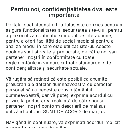
Pentru noi, confidențialitatea dvs. este
FĂ-ȚI CONT
LOGIN
importantă
CUM SE FACE
Portalul spatiulconstruit.ro folosește cookies pentru a
asigura funcționalitatea și securitatea site-ului, pentru
a personaliza conținutul și modul de interacțiune,
pentru a oferi facilități de social media și pentru a
analiza modul în care este utilizat site-ul. Aceste
Game de produse
EȘTI AICI:
cookies sunt stocate și prelucrate, de către noi sau
partenerii noștri în conformitate cu toate
reglementările în vigoare și toate standardele de
confidențialitate și securitate actuale.
Vă rugăm să rețineți că este posibil ca anumite
prelucrări ale datelor dumneavoastră cu caracter
personal să nu necesite consimțământul
dumneavoastră, dar vă puteți exprima acordul cu
privire la prelucrarea realizată de către noi și
partenerii noștri conform descrierii de mai sus
utilizând butonul SUNT DE ACORD de mai jos.
Navigând în continuare, vă exprimați acordul implicit
asupra folosirii cookie-urilor.