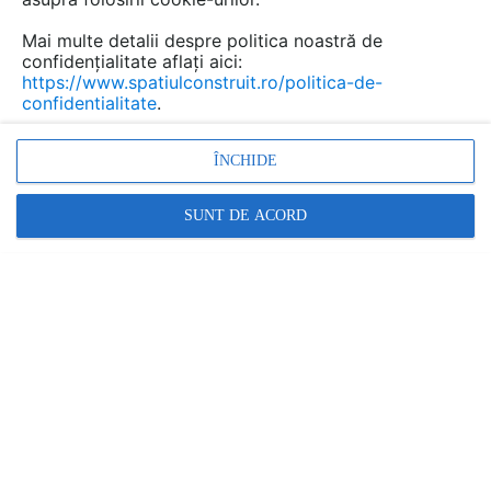
Mai multe detalii despre politica noastră de
confidențialitate aflați aici:
https://www.spatiulconstruit.ro/politica-de-
confidentialitate
.
ÎNCHIDE
SUNT DE ACORD
Granit pentru amenajari
interioare si exterioare
PIATRAONLINE
Marca:
PRODUS FURNIZAT DE:
PIATRAONLINE
Vezi profil furnizor