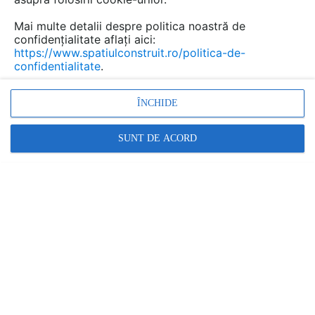
Mai multe detalii despre politica noastră de
confidențialitate aflați aici:
Gazon artificial pentru terenuri
https://www.spatiulconstruit.ro/politica-de-
confidentialitate
.
de sport si gazon artificial
decorativ GLOBAL SPORT
ÎNCHIDE
Marca:
PRODUS FURNIZAT DE:
SUNT DE ACORD
HATTRICK SPORT
Vezi profil furnizor
Cere ofertă
Contactează
Informațiile din această pagină nu mai sunt
actualizate.