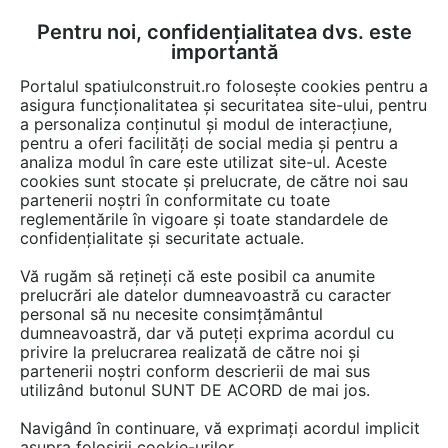
Pentru noi, confidențialitatea dvs. este
FĂ-ȚI CONT
LOGIN
importantă
CUM SE FACE
Portalul spatiulconstruit.ro folosește cookies pentru a
asigura funcționalitatea și securitatea site-ului, pentru
a personaliza conținutul și modul de interacțiune,
pentru a oferi facilități de social media și pentru a
analiza modul în care este utilizat site-ul. Aceste
Game de produse
EȘTI AICI:
cookies sunt stocate și prelucrate, de către noi sau
partenerii noștri în conformitate cu toate
reglementările în vigoare și toate standardele de
confidențialitate și securitate actuale.
Vă rugăm să rețineți că este posibil ca anumite
prelucrări ale datelor dumneavoastră cu caracter
personal să nu necesite consimțământul
dumneavoastră, dar vă puteți exprima acordul cu
privire la prelucrarea realizată de către noi și
partenerii noștri conform descrierii de mai sus
utilizând butonul SUNT DE ACORD de mai jos.
Navigând în continuare, vă exprimați acordul implicit
asupra folosirii cookie-urilor.