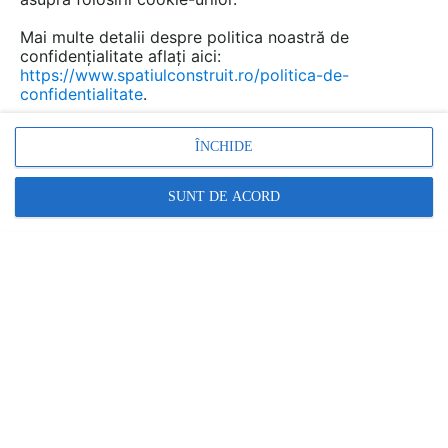
Mai multe detalii despre politica noastră de
confidențialitate aflați aici:
Folii de securitate si
https://www.spatiulconstruit.ro/politica-de-
confidentialitate
.
antiefractie pentru usi si
ferestre ALGERNON
ÎNCHIDE
Marca:
PRODUS FURNIZAT DE:
SUNT DE ACORD
ALGERNON
Vezi profil furnizor
Cere ofertă
Contactează
Descriere
Documentaţii (7)
SEC 054 - Folie securizare, pentru interior, 100