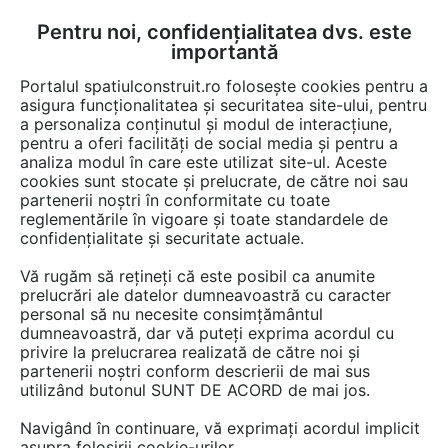
Pentru noi, confidențialitatea dvs. este
FĂ-ȚI CONT
LOGIN
importantă
CUM SE FACE
Portalul spatiulconstruit.ro folosește cookies pentru a
asigura funcționalitatea și securitatea site-ului, pentru
a personaliza conținutul și modul de interacțiune,
pentru a oferi facilități de social media și pentru a
analiza modul în care este utilizat site-ul. Aceste
Game de produse
Ferestre, usi, tamplarie
Folii
Folii securitate,
EȘTI AICI:
cookies sunt stocate și prelucrate, de către noi sau
partenerii noștri în conformitate cu toate
reglementările în vigoare și toate standardele de
confidențialitate și securitate actuale.
Vă rugăm să rețineți că este posibil ca anumite
prelucrări ale datelor dumneavoastră cu caracter
personal să nu necesite consimțământul
dumneavoastră, dar vă puteți exprima acordul cu
privire la prelucrarea realizată de către noi și
partenerii noștri conform descrierii de mai sus
utilizând butonul SUNT DE ACORD de mai jos.
Navigând în continuare, vă exprimați acordul implicit
asupra folosirii cookie-urilor.