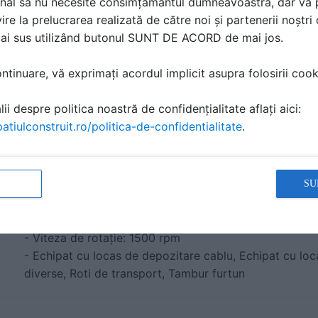
nal să nu necesite consimțământul dumneavoastră, dar vă 
- Viteza de rotație: 3000 rpm
ire la prelucrarea realizată de către noi și partenerii noștr
- Echipat cu locas de depozitare cablu,
Echipat cu loc
mai sus utilizând butonul SUNT DE ACORD de mai jos.
diverse, Roti de transport
tinuare, vă exprimați acordul implicit asupra folosirii cooki
Curatitor cu presiune apa rece TAIFUN 701G P
ii despre politica noastră de confidențialitate aflați aici:
2.5kW-230V - cod produs 622500
atiulconstruit.ro/politica-de-confidentialitate
.
Caracteristici:
- Putere: 2500 W
- Clasa interval presiune: 130-180 bari
SU
- Presiune maximă: 160 bari
- Debit maxim: 7,8 l/min
- Viteza de rotație: 1500 rpm
- Echipat cu locas de depozitare cablu, Echipat cu lo
diverse, Roti de transport, Tambur furtun