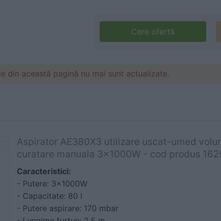
Cere ofertă
le din această pagină nu mai sunt actualizate.
Aspirator AE380X3 utilizare uscat-umed vo
curatare manuala 3x1000W - cod produs 16
Caracteristici:
- Putere: 3x1000W
- Capacitate: 80 l
- Putere aspirare: 170 mbar
- Lungime furtun: 2,5 m