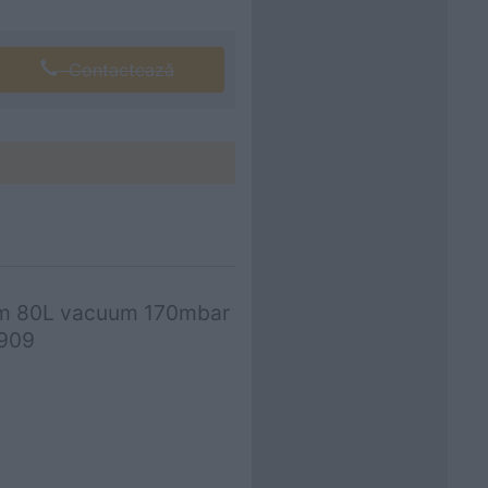
Contactează
lum 80L vacuum 170mbar
2909