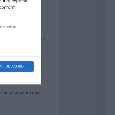
puteți exprima
i conform
asuri depozitare duze
e-urilor.
-160bari Q-7.8l/min
NT DE ACORD
casuri depozitare duze