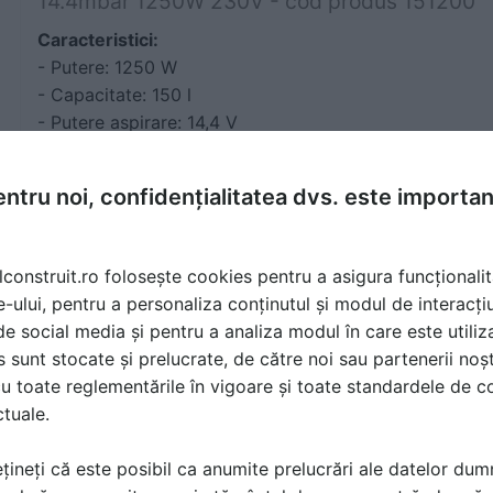
14.4mbar 1250W 230V - cod produs 151200
Caracteristici:
- Putere: 1250 W
- Capacitate: 150 l
- Putere aspirare: 14,4 V
- Debit aer vehiculat (l/sec): 424
- Diametru ventilator - 292 mm
ntru noi, confidențialitatea dvs. este importa
- Diametru conector furtun - 100 mm
- Numar conectori pentru furtun - 2
lconstruit.ro folosește cookies pentru a asigura funcționalit
e-ului, pentru a personaliza conținutul și modul de interacți
Curatitor cu presiune apa rece VENUS/HCR 1
i de social media și pentru a analiza modul în care este utiliza
11l/min 3.0kW-230V - cod produs 86,540,136
sunt stocate și prelucrate, de către noi sau partenerii noșt
Caracteristici:
u toate reglementările în vigoare și toate standardele de co
- Putere: 3000 W
ctuale.
- Clasa interval presiune: 80-130 bari
- Presiune maximă: 125 bari
țineți că este posibil ca anumite prelucrări ale datelor du
- Debit maxim: 11 l/min