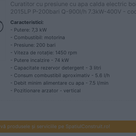
Curatitor cu presiune cu apa calda electric bo
2015LP P-200bari Q-900l/h 7.3kW-400V - cod
Caracteristici:
- Putere: 7,3 kW
- Combustibil: motorina
- Presiune: 200 bari
- Viteza de rotație: 1450 rpm
- Putere incalzire - 74 kW
- Capacitate rezervor detergent - 3 litri
- Consum combustibil aproximativ - 5.6 l/h
- Debit minim alimentare cu apa - 7.5 l/min
- Pozitionare arzator - vertical
ă produsele și serviciile pe SpatiulConstruit.ro!