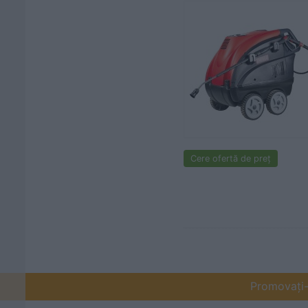
Cere ofertă de preț
Promovați-v