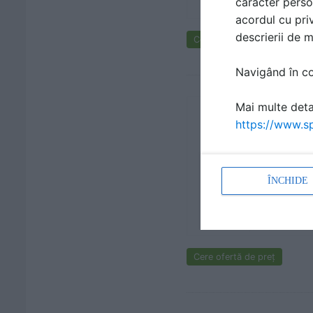
caracter perso
acordul cu priv
descrierii de 
Cere ofertă de preț
Navigând în con
Mai multe detal
https://www.sp
ÎNCHIDE
Cere ofertă de preț