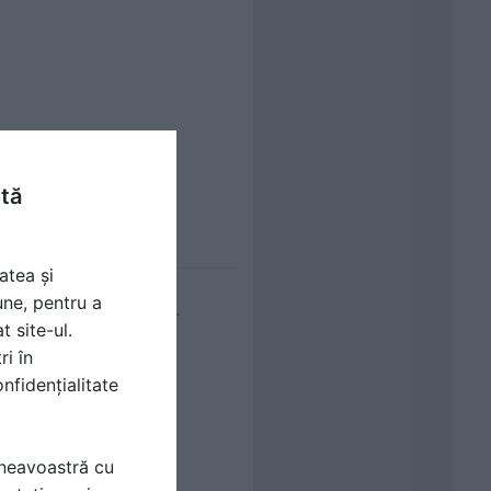
ntă
atea și
une, pentru a
211LP P-125bari Q-
t site-ul.
ri în
nfidențialitate
mneavoastră cu