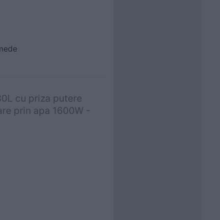
umede
0L cu priza putere
are prin apa 1600W -