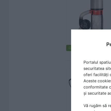
Pe
Cere ofertă de preț
Portalul spatiu
securitatea sit
oferi facilităț
Aceste cookies 
conformitate c
și securitate a
Vă rugăm să re