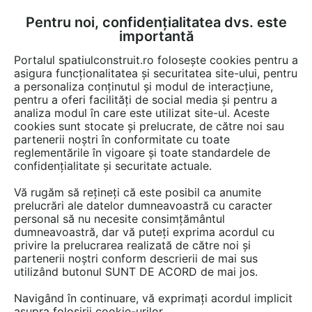
Pentru noi, confidențialitatea dvs. este
FĂ-ȚI CONT
LOGIN
importantă
CUM SE FACE
Portalul spatiulconstruit.ro folosește cookies pentru a
asigura funcționalitatea și securitatea site-ului, pentru
a personaliza conținutul și modul de interacțiune,
pentru a oferi facilități de social media și pentru a
analiza modul în care este utilizat site-ul. Aceste
Game de produse
Protectie la incendiu
Securitate la incendiu
EȘTI AICI:
cookies sunt stocate și prelucrate, de către noi sau
partenerii noștri în conformitate cu toate
reglementările în vigoare și toate standardele de
confidențialitate și securitate actuale.
Vă rugăm să rețineți că este posibil ca anumite
prelucrări ale datelor dumneavoastră cu caracter
personal să nu necesite consimțământul
dumneavoastră, dar vă puteți exprima acordul cu
privire la prelucrarea realizată de către noi și
partenerii noștri conform descrierii de mai sus
utilizând butonul SUNT DE ACORD de mai jos.
Navigând în continuare, vă exprimați acordul implicit
asupra folosirii cookie-urilor.