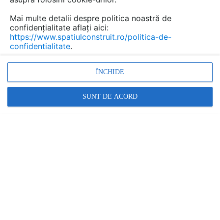
Mai multe detalii despre politica noastră de
confidențialitate aflați aici:
Cortine de fum ROKA FLEX
https://www.spatiulconstruit.ro/politica-de-
confidentialitate
.
Marca:
PRODUS FURNIZAT DE:
ROKA FLEX
ÎNCHIDE
Vezi profil furnizor
SUNT DE ACORD
Cere ofertă
Contactează
Descriere
CORTINE DE FOC SI CORTINE DE
FUM – SIGURANTA, PROTECTIE SI
FLEXIBILITATE