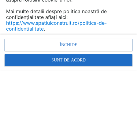
Mai multe detalii despre politica noastră de
confidențialitate aflați aici:
Caramida aparenta antichizata
https://www.spatiulconstruit.ro/politica-de-
confidentialitate
.
KROMSTON
Marca:
ÎNCHIDE
PRODUS FURNIZAT DE:
KROMSTON SRL
SUNT DE ACORD
Vezi profil furnizor
Cere ofertă
Contactează
Informațiile din această pagină nu mai sunt
actualizate.
Vezi alte produse de tipul Caramida aparenta pentru
placari