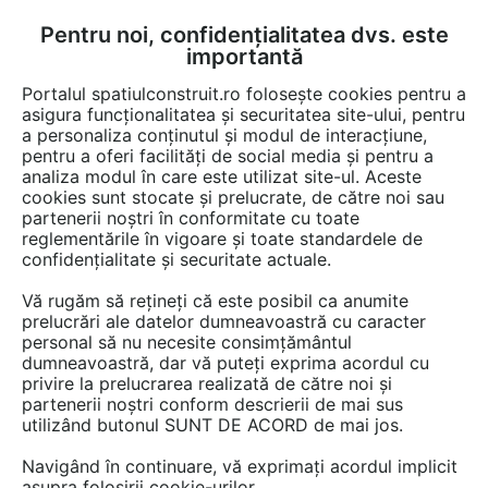
Pentru noi, confidențialitatea dvs. este
FĂ-ȚI CONT
LOGIN
importantă
CUM SE FACE
Portalul spatiulconstruit.ro folosește cookies pentru a
asigura funcționalitatea și securitatea site-ului, pentru
a personaliza conținutul și modul de interacțiune,
pentru a oferi facilități de social media și pentru a
analiza modul în care este utilizat site-ul. Aceste
Game de produse
EȘTI AICI:
cookies sunt stocate și prelucrate, de către noi sau
partenerii noștri în conformitate cu toate
reglementările în vigoare și toate standardele de
confidențialitate și securitate actuale.
Vă rugăm să rețineți că este posibil ca anumite
prelucrări ale datelor dumneavoastră cu caracter
personal să nu necesite consimțământul
dumneavoastră, dar vă puteți exprima acordul cu
privire la prelucrarea realizată de către noi și
partenerii noștri conform descrierii de mai sus
utilizând butonul SUNT DE ACORD de mai jos.
Navigând în continuare, vă exprimați acordul implicit
asupra folosirii cookie-urilor.