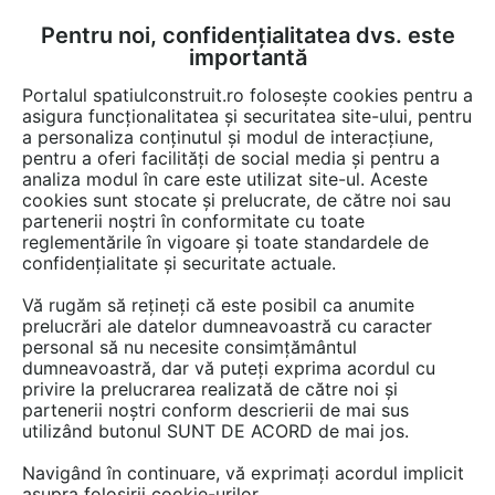
Pentru noi, confidențialitatea dvs. este
FĂ-ȚI CONT
LOGIN
importantă
CUM SE FACE
Portalul spatiulconstruit.ro folosește cookies pentru a
asigura funcționalitatea și securitatea site-ului, pentru
a personaliza conținutul și modul de interacțiune,
pentru a oferi facilități de social media și pentru a
analiza modul în care este utilizat site-ul. Aceste
Game de produse
EȘTI AICI:
cookies sunt stocate și prelucrate, de către noi sau
partenerii noștri în conformitate cu toate
reglementările în vigoare și toate standardele de
confidențialitate și securitate actuale.
Vă rugăm să rețineți că este posibil ca anumite
prelucrări ale datelor dumneavoastră cu caracter
personal să nu necesite consimțământul
dumneavoastră, dar vă puteți exprima acordul cu
privire la prelucrarea realizată de către noi și
partenerii noștri conform descrierii de mai sus
utilizând butonul SUNT DE ACORD de mai jos.
Navigând în continuare, vă exprimați acordul implicit
asupra folosirii cookie-urilor.