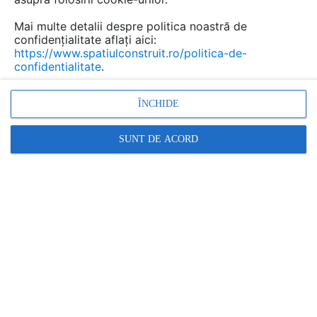
Mai multe detalii despre politica noastră de
confidențialitate aflați aici:
Birouri si scaune pentru spatii
https://www.spatiulconstruit.ro/politica-de-
confidentialitate
.
de birouri BISLEY
Marca:
ÎNCHIDE
PRODUS FURNIZAT DE:
CVP.ro
SUNT DE ACORD
Vezi profil furnizor
Cere ofertă
Contactează
Informațiile din această pagină nu mai sunt
actualizate.
Vezi alte produse de tipul Mobilier birou
Descriere
Imagini (7)