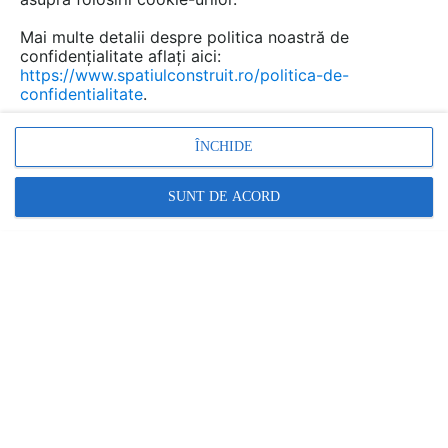
Mai multe detalii despre politica noastră de
confidențialitate aflați aici:
Antrepriza generala si
https://www.spatiulconstruit.ro/politica-de-
confidentialitate
.
management de proiect pentru
pentru reabilitare si restaurare
ÎNCHIDE
constructii RAP Development
SUNT DE ACORD
Marca:
SERVICIU PRESTAT DE:
RAP DEVELOPMENT
Vezi profil furnizor
Cere ofertă
Contactează
Informațiile din această pagină nu mai sunt