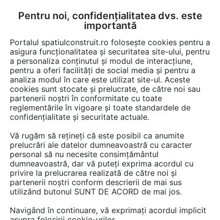
Pentru noi, confidențialitatea dvs. este
FĂ-ȚI CONT
LOGIN
importantă
CUM SE FACE
Portalul spatiulconstruit.ro folosește cookies pentru a
asigura funcționalitatea și securitatea site-ului, pentru
a personaliza conținutul și modul de interacțiune,
pentru a oferi facilități de social media și pentru a
analiza modul în care este utilizat site-ul. Aceste
Servicii
EȘTI AICI:
cookies sunt stocate și prelucrate, de către noi sau
partenerii noștri în conformitate cu toate
reglementările în vigoare și toate standardele de
confidențialitate și securitate actuale.
Vă rugăm să rețineți că este posibil ca anumite
prelucrări ale datelor dumneavoastră cu caracter
personal să nu necesite consimțământul
dumneavoastră, dar vă puteți exprima acordul cu
privire la prelucrarea realizată de către noi și
partenerii noștri conform descrierii de mai sus
utilizând butonul SUNT DE ACORD de mai jos.
Navigând în continuare, vă exprimați acordul implicit
asupra folosirii cookie-urilor.