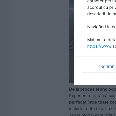
caracter perso
acordul cu priv
descrierii de 
Navigând în con
Mai multe detal
https://www.sp
ÎNCHIDE
De la proces tehnologic
Experiența arată că suc
perfectă între toate c
include toate expertizel
Acest model este oferit