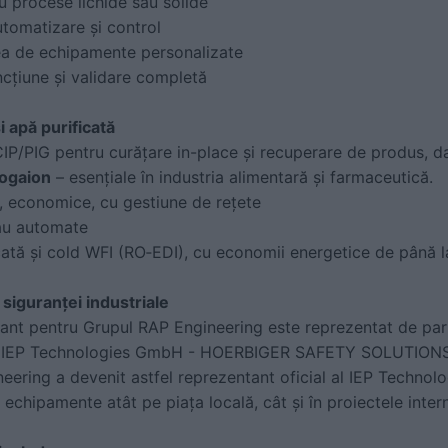
u procese lichide sau solide
utomatizare și control
rea de echipamente personalizate
uncțiune și validare completă
i apă purificată
CIP/PIG pentru curățare in-place și recuperare de produs, da
ogaion
– esențiale în industria alimentară și farmaceutică.
, economice, cu gestiune de rețete
sau automate
cată și cold WFI (RO‑EDI), cu economii energetice de până 
siguranței industriale
ant pentru Grupul RAP Engineering este reprezentat de par
u IEP Technologies GmbH - HOERBIGER SAFETY SOLUTIONS,
eering a devenit astfel reprezentant oficial al IEP Technol
 echipamente atât pe piața locală, cât și în proiectele inter