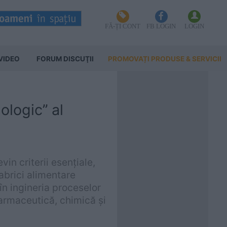
FĂ-ȚI CONT
FB LOGIN
LOGIN
VIDEO
FORUM DISCUŢII
PROMOVAȚI PRODUSE & SERVICII
logic’’ al
vin criterii esențiale,
abrici alimentare
n ingineria proceselor
farmaceutică, chimică și