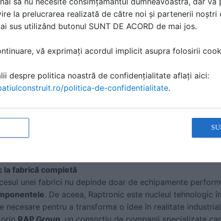
nal să nu necesite consimțământul dumneavoastră, dar vă 
ire la prelucrarea realizată de către noi și partenerii noștr
mai sus utilizând butonul SUNT DE ACORD de mai jos.
tinuare, vă exprimați acordul implicit asupra folosirii cooki
ii despre politica noastră de confidențialitate aflați aici:
atiulconstruit.ro/politica-de-confidentialitate
.
SU
 la fabrică completă
cesul unei fabrici nu depinde doar de echipamente perform
omponentele
. De aceea, Raptronic este nucleul tehnologic î
e necesare pentru a transforma o idee în realitate industrial
 prin
RAP Group
, un consorțiu de companii specializate ca