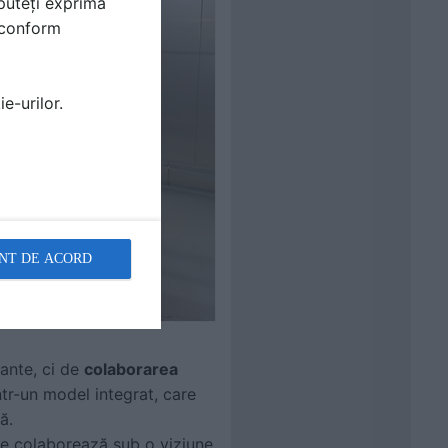
puteți exprima
i conform
e-urilor.
NT DE ACORD
ante, ci de
colaborarea
ntr-un
model integrat, care
ă.
re colaborează sub o viziune