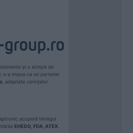
resionante și o echipă de
ic s-a impus ca un partener
e
, adaptate cerințelor
Raptronic acoperă întregul
ntările
EHEDG, FDA, ATEX
.