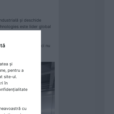
ndustrială și deschide
hnologies este lider global
area și ventilația
ntă
 pentru clienți: fabrici nu
atea și
une, pentru a
t site-ul.
ri în
nfidențialitate
mneavoastră cu