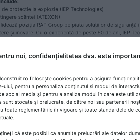
include:
e de protecție la explozie (IEP Technologies)
stingere scântei (ATEXON)
idează poziția RAP Group pe piața soluțiilor de siguranță i
tere și inovare. Cu o experiență de peste 60 de ani, IEP Tec
ploziilor, oferind soluții pentru detectarea, suprimarea, izol
in prafuri combustibile sau vapori inflamabili.
ntru noi, confidențialitatea dvs. este importa
ii în proiectele RAP Group reprezintă o garanție suplimentară
e, ci și protejate la cele mai înalte standarde de siguranță.
lconstruit.ro folosește cookies pentru a asigura funcționalit
e-ului, pentru a personaliza conținutul și modul de interacți
i de social media și pentru a analiza modul în care este utiliza
sunt stocate și prelucrate, de către noi sau partenerii noșt
u toate reglementările în vigoare și toate standardele de co
ctuale.
țineți că este posibil ca anumite prelucrări ale datelor du