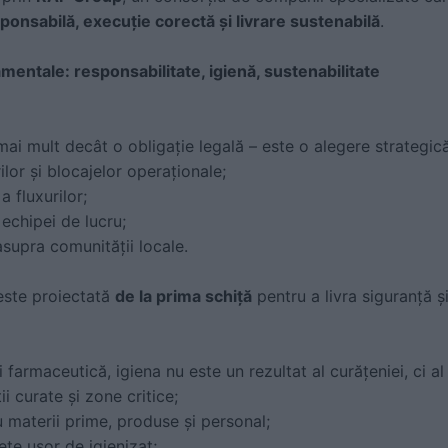
ponsabilă, execuție corectă și livrare sustenabilă
.
amentale: responsabilitate, igienă, sustenabilitate
ai mult decât o obligație legală – este o alegere strategică
lor și blocajelor operaționale;
a fluxurilor;
 echipei de lucru;
asupra comunității locale.
este proiectată
de la prima schiță
pentru a livra siguranță ș
i farmaceutică, igiena nu este un rezultat al curățeniei, ci a
ii curate și zone critice;
u materii prime, produse și personal;
țe ușor de igienizat;