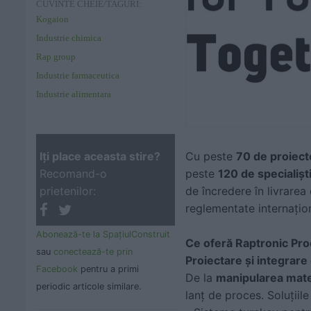
CUVINTE CHEIE/TAGURI:
Kogaion
Industrie chimica
Rap group
Industrie farmaceutica
Industrie alimentara
Iţi place aceasta stire?
Cu peste
70 de proiect
Recomand-o
peste
120 de specialișt
prietenilor:
de încredere în livrarea
reglementate internațion
Abonează-te la SpaţiulConstruit
Ce oferă Raptronic Pr
sau
conectează-te prin
Proiectare și integrar
Facebook
pentru a primi
De la
manipularea mate
periodic articole similare.
lanț de proces. Soluțiil