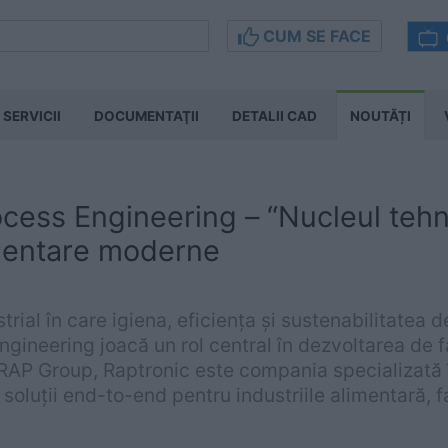
CUM SE FACE
SERVICII
DOCUMENTAŢII
DETALII CAD
NOUTĂȚI
cess Engineering – “Nucleul tehno
imentare moderne
trial în care igiena, eficiența și sustenabilitatea de
gineering joacă un rol central în dezvoltarea de f
RAP Group, Raptronic este compania specializată î
 soluții end-to-end pentru industriile alimentară, 