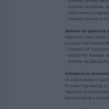
- Sisteme turnkey pentr
- Inginerie de proces, a
- Fabricarea și integra
- Instalare, punere în f
Sisteme de igienizare ș
Raptronic oferă soluții 
pură prin sub-brandul
K
- Sisteme CIP automate
- Unități PIG manuale 
- Sisteme de apă purifi
Extinderea în domeniul 
Un pas strategic import
Process Engineering c
Raptronic Process Engin
autorizarea de a furniza