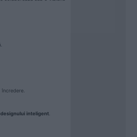
.
i încredere.
l
designului inteligent
.