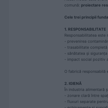
comună:
proiectare res
Cele trei principii fund
1. RESPONSABILITATE
Responsabilitatea este m
- prevenirea contaminări
- trasabilitate completă 
- sănătatea și siguranța
- impact social pozitiv 
O fabrică responsabilă 
2. IGIENĂ
În industria alimentară ș
- zonare clară între spaț
- fluxuri separate pentr
- echipamente și suprafe