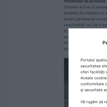
Portofoliul de produse 
Sisteme active și pasiv
Sisteme de detecție și 
Acest parteneriat consol
oportunități noi de creș
în protecția împotriva ex
explozivilor proveniți d
Pe
Integrarea acestor soluț
doar eficiente și modern
Portalul spatiu
securitatea sit
oferi facilităț
Aceste cookies 
conformitate c
și securitate a
Vă rugăm să re