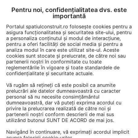
Pentru noi, confidențialitatea dvs. este
FĂ-ȚI CONT
LOGIN
importantă
CUM SE FACE
Portalul spatiulconstruit.ro folosește cookies pentru a
asigura funcționalitatea și securitatea site-ului, pentru
a personaliza conținutul și modul de interacțiune,
pentru a oferi facilități de social media și pentru a
analiza modul în care este utilizat site-ul. Aceste
cookies sunt stocate și prelucrate, de către noi sau
partenerii noștri în conformitate cu toate
reglementările în vigoare și toate standardele de
confidențialitate și securitate actuale.
FIBRAN ROMANIA
- produse
Vă rugăm să rețineți că este posibil ca anumite
prelucrări ale datelor dumneavoastră cu caracter
personal să nu necesite consimțământul
dumneavoastră, dar vă puteți exprima acordul cu
privire la prelucrarea realizată de către noi și
partenerii noștri conform descrierii de mai sus
utilizând butonul SUNT DE ACORD de mai jos.
PREZENTARE
PRODUSE
Navigând în continuare, vă exprimați acordul implicit
asupra folosirii cookie-urilor.