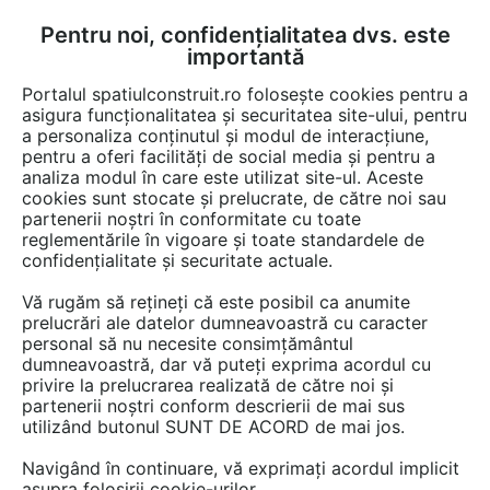
Pentru noi, confidențialitatea dvs. este
FĂ-ȚI CONT
LOGIN
importantă
CUM SE FACE
Portalul spatiulconstruit.ro folosește cookies pentru a
asigura funcționalitatea și securitatea site-ului, pentru
a personaliza conținutul și modul de interacțiune,
pentru a oferi facilități de social media și pentru a
analiza modul în care este utilizat site-ul. Aceste
cookies sunt stocate și prelucrate, de către noi sau
partenerii noștri în conformitate cu toate
reglementările în vigoare și toate standardele de
ECO AQUA DESIGN
- servicii
confidențialitate și securitate actuale.
Vă rugăm să rețineți că este posibil ca anumite
prelucrări ale datelor dumneavoastră cu caracter
personal să nu necesite consimțământul
dumneavoastră, dar vă puteți exprima acordul cu
privire la prelucrarea realizată de către noi și
partenerii noștri conform descrierii de mai sus
utilizând butonul SUNT DE ACORD de mai jos.
PREZENTARE
SERVICII
Navigând în continuare, vă exprimați acordul implicit
asupra folosirii cookie-urilor.