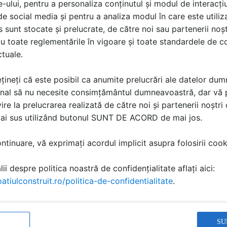
spectru larg de radiatoare decorative din otel, care se armo
e-ului, pentru a personaliza conținutul și modul de interacți
n acelasi timp farmecul personal.
i de social media și pentru a analiza modul în care este utiliza
sunt stocate și prelucrate, de către noi sau partenerii noșt
corad.ro
, echipa
DECORAD Industrie
va aduce informatii
u toate reglementările în vigoare și toate standardele de co
er prezentat, incluzand poze, date tehnice, instructiuni de m
ctuale.
l de preturi si noutati in domeniu.
țineți că este posibil ca anumite prelucrări ale datelor du
a impune din ce in ce mai multe constructii cu pereti cortina
nal să nu necesite consimțământul dumneavoastră, dar vă 
peti cu inaltime redusa (5-30 cm), venim in ajutorul dumnea
ire la prelucrarea realizată de către noi și partenerii noștr
egeti in functie de necesarul termic si buget:
mai sus utilizând butonul SUNT DE ACORD de mai jos.
 DE PARDOSEALA - CLIMA CANAL - Control climatic co
DOSEALA - Adancime minima, caldura maxima!
tinuare, vă exprimați acordul implicit asupra folosirii cooki
inzator de discret!
ii despre politica noastră de confidențialitate aflați aici:
NSCRISĂ
atiulconstruit.ro/politica-de-confidentialitate
.
Convectoare si ventiloconvectoare de pardose
JAGA
SU