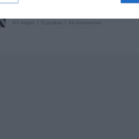
Convectoarele si ventiloconvectoarele Jaga ofera cel mai mare 
silentioase, discrete si utilizeaza mai putina energie...
citeste 
107 imagini | 12 produse | 44 documentatii