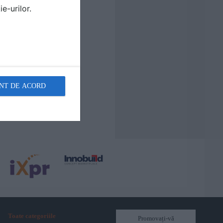
e-urilor.
NT DE ACORD
Toate categoriile
Promovați-vă