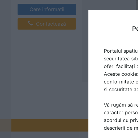
Cere informatii
Contactează
Pe
Portalul spatiu
securitatea sit
oferi facilităț
Aceste cookies 
conformitate c
și securitate a
Vă rugăm să re
caracter perso
acordul cu priv
Promovați-v
descrierii de 