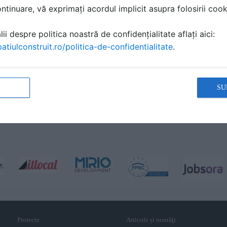
tinuare, vă exprimați acordul implicit asupra folosirii cooki
ii despre politica noastră de confidențialitate aflați aici:
atiulconstruit.ro/politica-de-confidentialitate
.
SU
Proiecte
Articole și noutăţi