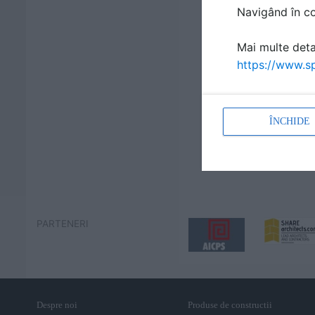
Navigând în con
Mai multe detal
https://www.sp
ÎNCHIDE
PARTENERI
Despre noi
Produse de constructii