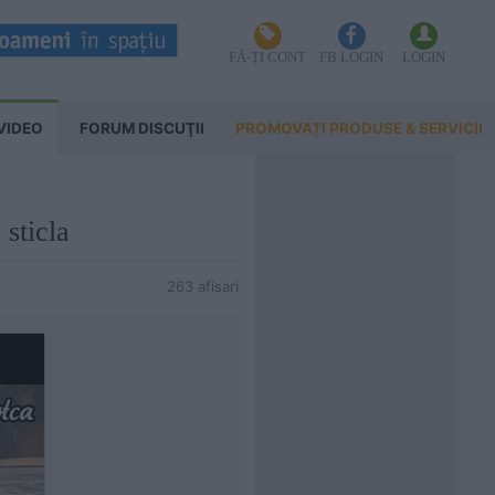
FĂ-ȚI CONT
FB LOGIN
LOGIN
VIDEO
FORUM DISCUŢII
PROMOVAȚI PRODUSE & SERVICII
 sticla
263 afisari