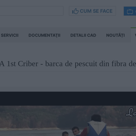
CUM SE FACE
SERVICII
DOCUMENTAŢII
DETALII CAD
NOUTĂȚI
1st Criber - barca de pescuit din fibra de