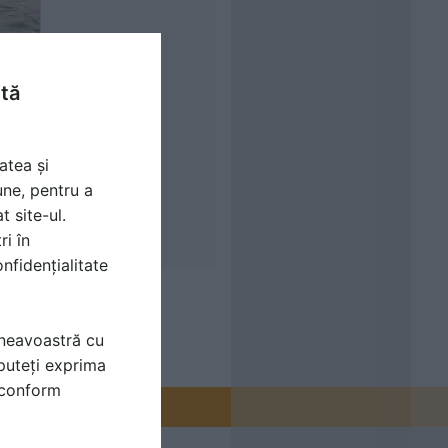
ntă
atea și
une, pentru a
t site-ul.
ri în
nfidențialitate
mneavoastră cu
puteți exprima
i conform