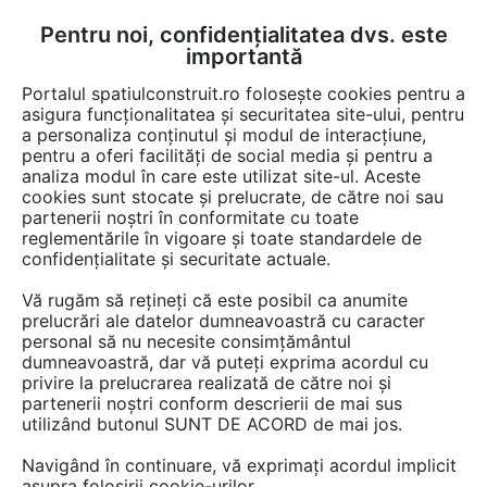
Pentru noi, confidențialitatea dvs. este
FĂ-ȚI CONT
LOGIN
importantă
CUM SE FACE
Portalul spatiulconstruit.ro folosește cookies pentru a
asigura funcționalitatea și securitatea site-ului, pentru
a personaliza conținutul și modul de interacțiune,
pentru a oferi facilități de social media și pentru a
analiza modul în care este utilizat site-ul. Aceste
cookies sunt stocate și prelucrate, de către noi sau
partenerii noștri în conformitate cu toate
reglementările în vigoare și toate standardele de
confidențialitate și securitate actuale.
Vă rugăm să rețineți că este posibil ca anumite
prelucrări ale datelor dumneavoastră cu caracter
personal să nu necesite consimțământul
dumneavoastră, dar vă puteți exprima acordul cu
ALECOAIR
- produse
privire la prelucrarea realizată de către noi și
partenerii noștri conform descrierii de mai sus
utilizând butonul SUNT DE ACORD de mai jos.
Navigând în continuare, vă exprimați acordul implicit
asupra folosirii cookie-urilor.