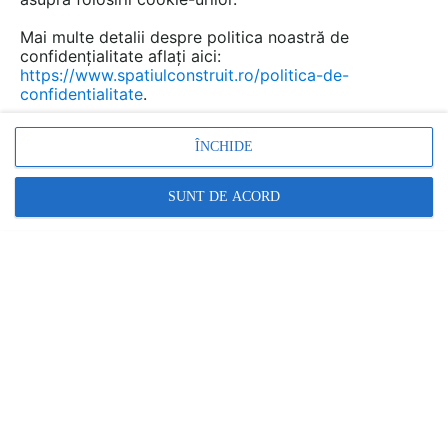
Mai multe detalii despre politica noastră de
confidențialitate aflați aici:
https://www.spatiulconstruit.ro/politica-de-
PREZENTARE
PRODUSE
ARTICOLE
confidentialitate
.
Cere ofertă
ÎNCHIDE
ALECOAIR
SUNT DE ACORD
Str. Crinului nr. 17, Chiajna, jud. Ilfov
Relatii clienti:
031 130 98 20
arata toate datele de contact
www.alecoair.ro
14 GAME DE PRODUSE ÎNSCRISE