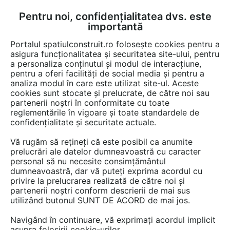
Pentru noi, confidențialitatea dvs. este
FĂ-ȚI CONT
LOGIN
importantă
CUM SE FACE
Portalul spatiulconstruit.ro folosește cookies pentru a
asigura funcționalitatea și securitatea site-ului, pentru
a personaliza conținutul și modul de interacțiune,
pentru a oferi facilități de social media și pentru a
analiza modul în care este utilizat site-ul. Aceste
EȘTI AICI:
Forum discuții
cookies sunt stocate și prelucrate, de către noi sau
partenerii noștri în conformitate cu toate
reglementările în vigoare și toate standardele de
confidențialitate și securitate actuale.
Vă rugăm să rețineți că este posibil ca anumite
prelucrări ale datelor dumneavoastră cu caracter
Care este motivul pentru care
personal să nu necesite consimțământul
dumneavoastră, dar vă puteți exprima acordul cu
nu ar trebui folosite produse pe
privire la prelucrarea realizată de către noi și
baza de ceara?
partenerii noștri conform descrierii de mai sus
utilizând butonul SUNT DE ACORD de mai jos.
Navigând în continuare, vă exprimați acordul implicit
Urmăreşte această discuţie
asupra folosirii cookie-urilor.