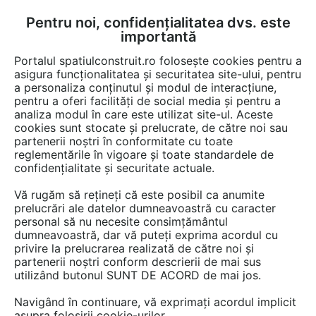
Pentru noi, confidențialitatea dvs. este
FĂ-ȚI CONT
LOGIN
importantă
CUM SE FACE
Portalul spatiulconstruit.ro folosește cookies pentru a
asigura funcționalitatea și securitatea site-ului, pentru
a personaliza conținutul și modul de interacțiune,
pentru a oferi facilități de social media și pentru a
analiza modul în care este utilizat site-ul. Aceste
Documentații
Fise tehnice
Instalatii ventilare / climatizare
Instal
EȘTI AICI:
cookies sunt stocate și prelucrate, de către noi sau
partenerii noștri în conformitate cu toate
Umidificator cu rezistenta
reglementările în vigoare și toate standardele de
HYGROMATIK HeaterCompact
confidențialitate și securitate actuale.
Vă rugăm să rețineți că este posibil ca anumite
Limba: Engleza
prelucrări ale datelor dumneavoastră cu caracter
personal să nu necesite consimțământul
163 afisari
dumneavoastră, dar vă puteți exprima acordul cu
privire la prelucrarea realizată de către noi și
partenerii noștri conform descrierii de mai sus
Salvează pdf
Tip documentatie: Fisa tehnica
utilizând butonul SUNT DE ACORD de mai jos.
Navigând în continuare, vă exprimați acordul implicit
asupra folosirii cookie-urilor.