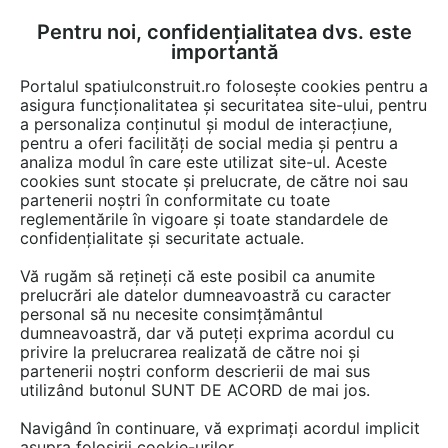
Pentru noi, confidențialitatea dvs. este
FĂ-ȚI CONT
LOGIN
importantă
CUM SE FACE
Portalul spatiulconstruit.ro folosește cookies pentru a
asigura funcționalitatea și securitatea site-ului, pentru
a personaliza conținutul și modul de interacțiune,
pentru a oferi facilități de social media și pentru a
analiza modul în care este utilizat site-ul. Aceste
Documentații
Instructiuni montaj, utilizare
Fundatie
Tratamente, 
EȘTI AICI:
cookies sunt stocate și prelucrate, de către noi sau
partenerii noștri în conformitate cu toate
Tratament tip hidroizolatie prin
reglementările în vigoare și toate standardele de
cristalizare XYPEX XYPEX
confidențialitate și securitate actuale.
CONCENTRATE
Vă rugăm să rețineți că este posibil ca anumite
prelucrări ale datelor dumneavoastră cu caracter
Limba: Romana
personal să nu necesite consimțământul
dumneavoastră, dar vă puteți exprima acordul cu
privire la prelucrarea realizată de către noi și
183 afisari
partenerii noștri conform descrierii de mai sus
utilizând butonul SUNT DE ACORD de mai jos.
Tip documentatie: Instructiuni montaj, utilizare
Navigând în continuare, vă exprimați acordul implicit
Salvează pdf
asupra folosirii cookie-urilor.