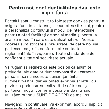
Pentru noi, confidențialitatea dvs. este
FĂ-ȚI CONT
LOGIN
importantă
CUM SE FACE
Portalul spatiulconstruit.ro folosește cookies pentru a
asigura funcționalitatea și securitatea site-ului, pentru
a personaliza conținutul și modul de interacțiune,
pentru a oferi facilități de social media și pentru a
analiza modul în care este utilizat site-ul. Aceste
Documentații
Fise tehnice
Fundatie
Tratamente, reparatii, reabili
EȘTI AICI:
cookies sunt stocate și prelucrate, de către noi sau
partenerii noștri în conformitate cu toate
Membrana cimentoasa flexibila XYPEX
reglementările în vigoare și toate standardele de
XYPEX FCM
confidențialitate și securitate actuale.
Vă rugăm să rețineți că este posibil ca anumite
Limba: Romana
prelucrări ale datelor dumneavoastră cu caracter
personal să nu necesite consimțământul
124 afisari
dumneavoastră, dar vă puteți exprima acordul cu
privire la prelucrarea realizată de către noi și
partenerii noștri conform descrierii de mai sus
Salvează pdf
Tip documentatie: Fisa tehnica
utilizând butonul SUNT DE ACORD de mai jos.
Navigând în continuare, vă exprimați acordul implicit
asupra folosirii cookie-urilor.