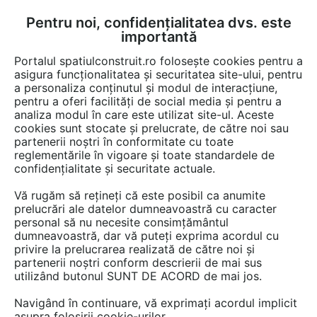
Pentru noi, confidențialitatea dvs. este
FĂ-ȚI CONT
LOGIN
importantă
CUM SE FACE
Portalul spatiulconstruit.ro folosește cookies pentru a
asigura funcționalitatea și securitatea site-ului, pentru
a personaliza conținutul și modul de interacțiune,
pentru a oferi facilități de social media și pentru a
analiza modul în care este utilizat site-ul. Aceste
Documentații
Fise tehnice
Fatade tencuite / placate / ventilate
Ta
EȘTI AICI:
cookies sunt stocate și prelucrate, de către noi sau
partenerii noștri în conformitate cu toate
Tabla perforata - Perforatii rotunde
reglementările în vigoare și toate standardele de
STANTOBANAT Rg 5-25
confidențialitate și securitate actuale.
Vă rugăm să rețineți că este posibil ca anumite
42 afisari
prelucrări ale datelor dumneavoastră cu caracter
personal să nu necesite consimțământul
Salvează pdf
dumneavoastră, dar vă puteți exprima acordul cu
Tip documentatie: Fisa tehnica
privire la prelucrarea realizată de către noi și
partenerii noștri conform descrierii de mai sus
utilizând butonul SUNT DE ACORD de mai jos.
Navigând în continuare, vă exprimați acordul implicit
asupra folosirii cookie-urilor.