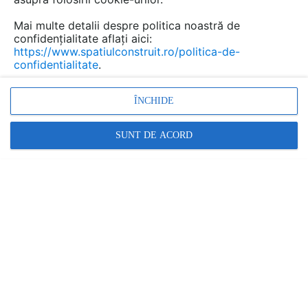
Mai multe detalii despre politica noastră de
confidențialitate aflați aici:
https://www.spatiulconstruit.ro/politica-de-
confidentialitate
.
ÎNCHIDE
SUNT DE ACORD
Alte documentatii ale aceleasi game
VEZI TOATE
Tabla amprentata
Fisa tehnica
1 p |
Qsg 20-50
Tabla amprentata