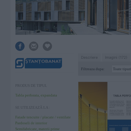
Descriere
Imagini (172)
Filtreaza dupa:
PRODUS DE TIPUL
Tabla perforata, expandata
SE UTILIZEAZĂ LA :
Fatade tencuite / placate / ventilate
Pardoseli de interior
Semifabricate, materii prime