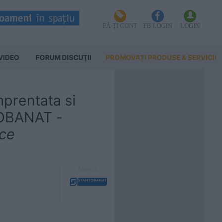
FĂ-ȚI CONT
FB LOGIN
LOGIN
VIDEO
FORUM DISCUŢII
PROMOVAȚI PRODUSE & SERVICII
mprentata si
TOBANAT
-
ice
Marca: