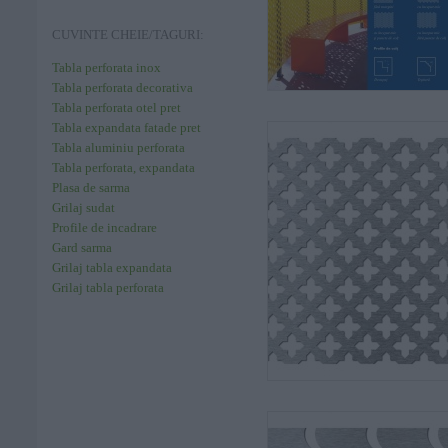
CUVINTE CHEIE/TAGURI:
Tabla perforata inox
Tabla perforata decorativa
Tabla perforata otel pret
Tabla expandata fatade pret
Tabla aluminiu perforata
Tabla perforata, expandata
Plasa de sarma
Grilaj sudat
Profile de incadrare
Gard sarma
Grilaj tabla expandata
Grilaj tabla perforata