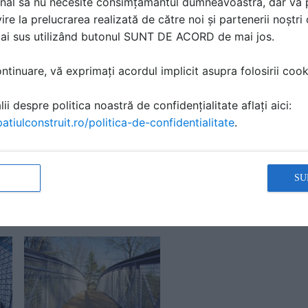
nal să nu necesite consimțământul dumneavoastră, dar vă 
ire la prelucrarea realizată de către noi și partenerii noștr
mai sus utilizând butonul SUNT DE ACORD de mai jos.
tinuare, vă exprimați acordul implicit asupra folosirii cooki
costă produsele din gama de
ii despre politica noastră de confidențialitate aflați aici:
a si expandata
atiulconstruit.ro/politica-de-confidentialitate
.
Cere ofertă
T PRODUCTIE și cere
SU
ă produsele și serviciile pe SpatiulConstruit.ro!