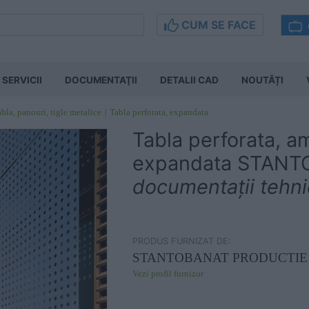
CUM SE FACE
SERVICII
DOCUMENTAŢII
DETALII CAD
NOUTĂȚI
bla, panouri, tigle metalice
Tabla perforata, expandata
Tabla perforata, a
expandata STAN
documentații tehn
PRODUS FURNIZAT DE:
STANTOBANAT PRODUCTIE
Vezi profil furnizor