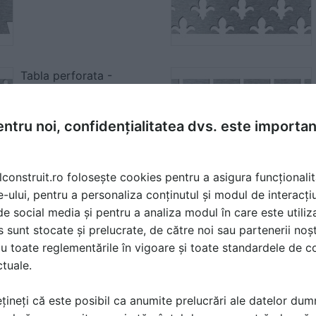
Tabla perforata -
Perforatii decorative -
Nr.154
ntru noi, confidențialitatea dvs. este importa
Fisa tehnica
1 p |
lconstruit.ro folosește cookies pentru a asigura funcționalit
e-ului, pentru a personaliza conținutul și modul de interacți
i de social media și pentru a analiza modul în care este utiliza
sunt stocate și prelucrate, de către noi sau partenerii noșt
u toate reglementările în vigoare și toate standardele de co
ctuale.
țineți că este posibil ca anumite prelucrări ale datelor du