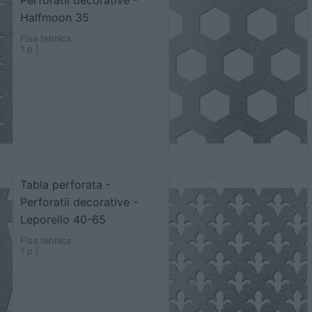
Perforatii decorative -
Halfmoon 35
Fisa tehnica
1 p |
Tabla perforata -
Perforatii decorative -
Leporello 40-65
Fisa tehnica
1 p |