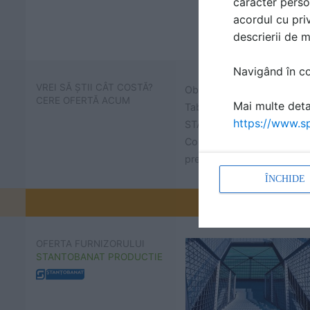
caracter perso
acordul cu priv
descrierii de 
Navigând în con
VREI SĂ ȘTII CÂT COSTĂ?
Obține prețuri și află cât 
CERE OFERTĂ ACUM
Mai multe detal
Tabla perforata, amprentat
https://www.sp
STANTOBANAT
Contactează STANTOBANA
prețuri pentru proiectul tau.
ÎNCHIDE
Promovați-v
OFERTA FURNIZORULUI
STANTOBANAT PRODUCTIE