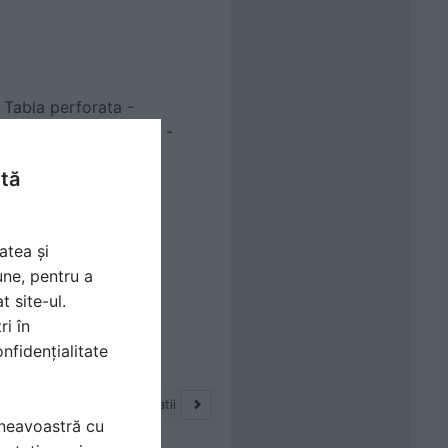
Tabla perforata -
Perforatii decorative -
Matrix 5-35
ntă
Fisa tehnica
1 p |
atea și
une, pentru a
t site-ul.
ri în
nfidențialitate
1 - 10 din 87 de documentatii
mneavoastră cu