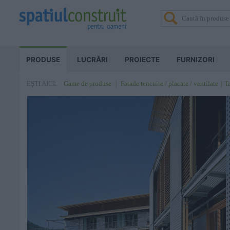
PRODUSE
LUCRĂRI
PROIECTE
FURNIZORI
Game de produse
Fatade tencuite / placate / ventilate
Ta
EȘTI AICI: