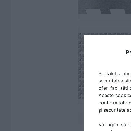
Pe
Portalul spatiu
securitatea sit
oferi facilităț
Aceste cookies 
conformitate c
și securitate a
Vă rugăm să re