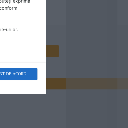
puteți exprima
i conform
e-urilor.
Contactează
NT DE ACORD