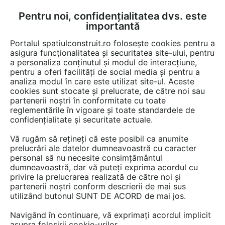
Pentru noi, confidențialitatea dvs. este
FĂ-ȚI CONT
LOGIN
importantă
CUM SE FACE
Portalul spatiulconstruit.ro folosește cookies pentru a
asigura funcționalitatea și securitatea site-ului, pentru
a personaliza conținutul și modul de interacțiune,
pentru a oferi facilități de social media și pentru a
analiza modul în care este utilizat site-ul. Aceste
Documentații
Fise tehnice
Fatade tencuite / placate / ventilate
Ta
EȘTI AICI:
cookies sunt stocate și prelucrate, de către noi sau
partenerii noștri în conformitate cu toate
Tabla expandata STANTOBANAT
reglementările în vigoare și toate standardele de
Romb 8x6x1
confidențialitate și securitate actuale.
Vă rugăm să rețineți că este posibil ca anumite
83 afisari
prelucrări ale datelor dumneavoastră cu caracter
personal să nu necesite consimțământul
Salvează pdf
dumneavoastră, dar vă puteți exprima acordul cu
Tip documentatie: Fisa tehnica
privire la prelucrarea realizată de către noi și
partenerii noștri conform descrierii de mai sus
utilizând butonul SUNT DE ACORD de mai jos.
Navigând în continuare, vă exprimați acordul implicit
asupra folosirii cookie-urilor.