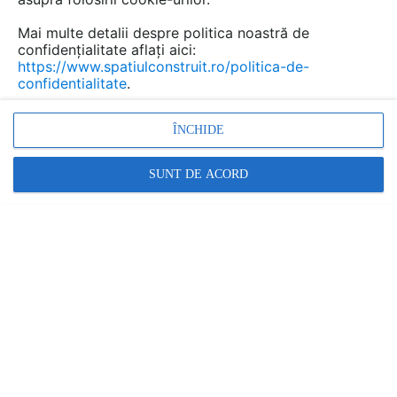
Mai multe detalii despre politica noastră de
confidențialitate aflați aici:
https://www.spatiulconstruit.ro/politica-de-
confidentialitate
.
ÎNCHIDE
SUNT DE ACORD
Alte documentatii ale aceleasi game
VEZI TOATE
Tabla amprentata
Fisa tehnica
1 p |
Qsg 20-50
Tabla amprentata