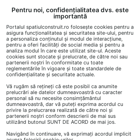
Pentru noi, confidențialitatea dvs. este
FĂ-ȚI CONT
LOGIN
importantă
CUM SE FACE
Portalul spatiulconstruit.ro folosește cookies pentru a
asigura funcționalitatea și securitatea site-ului, pentru
a personaliza conținutul și modul de interacțiune,
pentru a oferi facilități de social media și pentru a
analiza modul în care este utilizat site-ul. Aceste
Documentații
Fise tehnice
Fatade tencuite / placate / ventilate
Ta
EȘTI AICI:
cookies sunt stocate și prelucrate, de către noi sau
partenerii noștri în conformitate cu toate
Tabla expandata haxagonal
reglementările în vigoare și toate standardele de
STANTOBANAT Hexagonal
confidențialitate și securitate actuale.
100x34x10
Vă rugăm să rețineți că este posibil ca anumite
prelucrări ale datelor dumneavoastră cu caracter
Limba: Romana
personal să nu necesite consimțământul
dumneavoastră, dar vă puteți exprima acordul cu
privire la prelucrarea realizată de către noi și
70 afisari
partenerii noștri conform descrierii de mai sus
utilizând butonul SUNT DE ACORD de mai jos.
Salvează pdf
Tip documentatie: Fisa tehnica
Navigând în continuare, vă exprimați acordul implicit
asupra folosirii cookie-urilor.