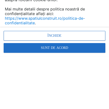
Mai multe detalii despre politica noastră de
confidențialitate aflați aici:
https://www.spatiulconstruit.ro/politica-de-
confidentialitate
.
ÎNCHIDE
SUNT DE ACORD
Alte documentatii ale aceleasi game
VEZI TOATE
Tabla amprentata
Fisa tehnica
1 p |
Qsg 20-50