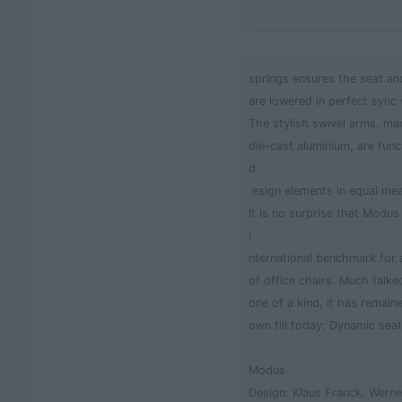
springs ensures the seat an
are lowered in perfect sync
The stylish swivel arms, ma
die-cast aluminium, are func
d
­ esign elements in equal me
It is no surprise that Modu
i
­nternational benchmark for
of office chairs. Much talked
one of a kind, it has remaine
own till today: Dynamic seati
Modus
Design: Klaus Franck, Werne