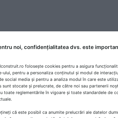
ntru noi, confidențialitatea dvs. este importa
lconstruit.ro folosește cookies pentru a asigura funcționalit
e-ului, pentru a personaliza conținutul și modul de interacți
i de social media și pentru a analiza modul în care este utiliza
sunt stocate și prelucrate, de către noi sau partenerii noșt
u toate reglementările în vigoare și toate standardele de co
ctuale.
țineți că este posibil ca anumite prelucrări ale datelor du