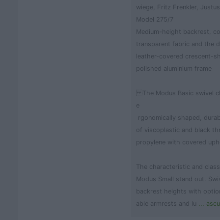
wiege, Fritz Frenkler, Justu
Model 275/7
Medium-height backrest, co
transparent fabric and the de
leather-covered crescent-s
polished aluminium frame
The Modus Basic swivel ch
e
­ rgonomically shaped, dura
of viscoplastic and black t
propylene with covered uph
The characteristic and cla
Modus Small stand out. Swiv
backrest heights with option
able armrests and lu
... asc