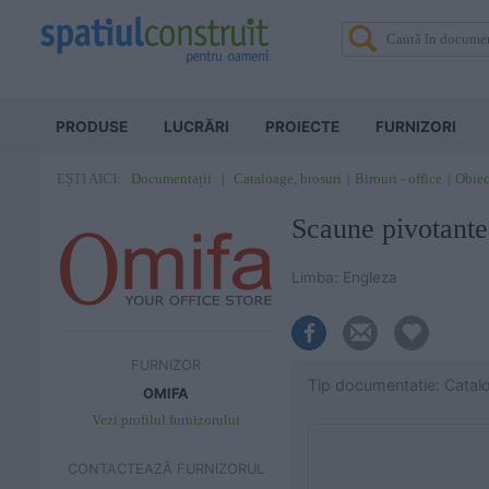
PRODUSE
LUCRĂRI
PROIECTE
FURNIZORI
Documentații
Cataloage, brosuri
Birouri - office
Obiec
EȘTI AICI:
Scaune pivotant
Limba: Engleza
FURNIZOR
Tip documentatie: Catal
OMIFA
Vezi profilul furnizorului
CONTACTEAZĂ FURNIZORUL