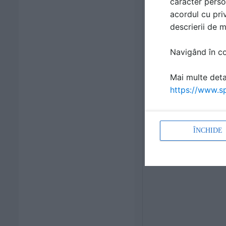
caracter perso
acordul cu priv
descrierii de 
Navigând în con
Mai multe detal
https://www.sp
ÎNCHIDE