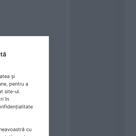
ntă
atea și
une, pentru a
t site-ul.
ri în
nfidențialitate
mneavoastră cu