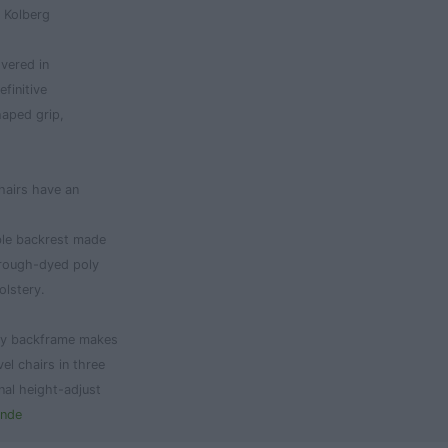
s Kolberg
vered in
finitive
haped grip,
airs have an
ble backrest made
hrough-dyed poly­
olstery.
ssy backframe makes
el chairs in three
al height-adjust­
unde