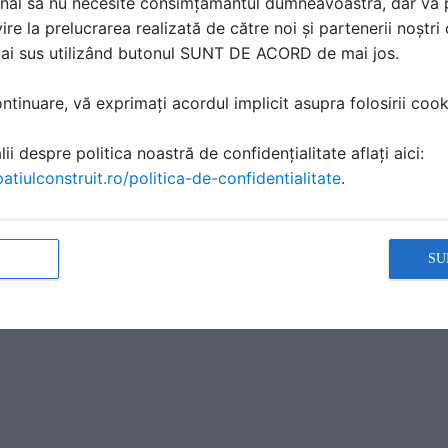
nal să nu necesite consimțământul dumneavoastră, dar vă 
ire la prelucrarea realizată de către noi și partenerii noștr
mai sus utilizând butonul SUNT DE ACORD de mai jos.
tinuare, vă exprimați acordul implicit asupra folosirii cooki
ii despre politica noastră de confidențialitate aflați aici:
atiulconstruit.ro/politica-de-confidentialitate
.
SU