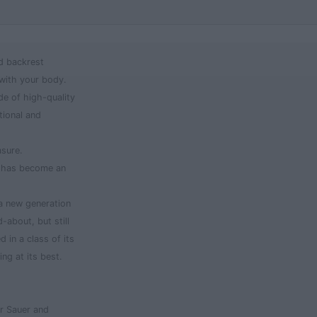
d backrest
 with your body.
de of high-quality
tional and
asure.
s has become an
 a new generation
-about, but still
d in a class of its
ng at its best.
r Sauer and