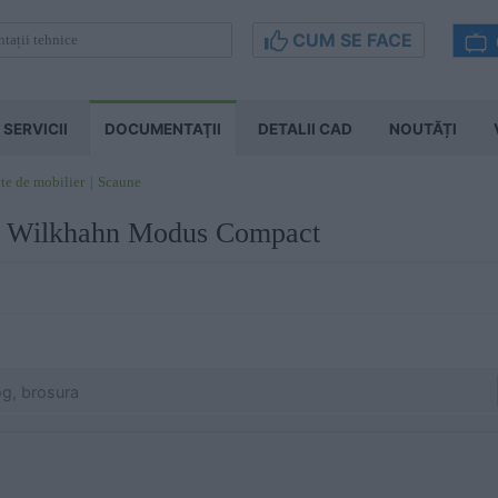
CUM SE FACE
SERVICII
DOCUMENTAŢII
DETALII CAD
NOUTĂȚI
te de mobilier
Scaune
e Wilkhahn Modus Compact
og, brosura