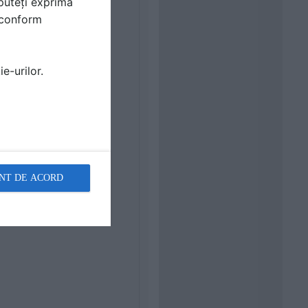
puteți exprima
i conform
e-urilor.
NT DE ACORD