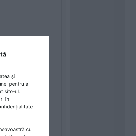
ntă
atea și
une, pentru a
t site-ul.
ri în
nfidențialitate
mneavoastră cu