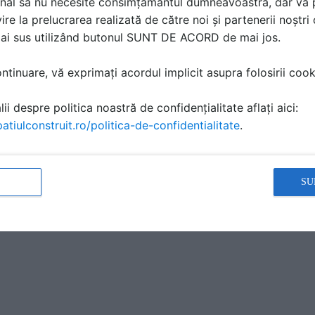
nal să nu necesite consimțământul dumneavoastră, dar vă 
ire la prelucrarea realizată de către noi și partenerii noștr
mai sus utilizând butonul SUNT DE ACORD de mai jos.
tinuare, vă exprimați acordul implicit asupra folosirii cooki
ii despre politica noastră de confidențialitate aflați aici:
atiulconstruit.ro/politica-de-confidentialitate
.
SU