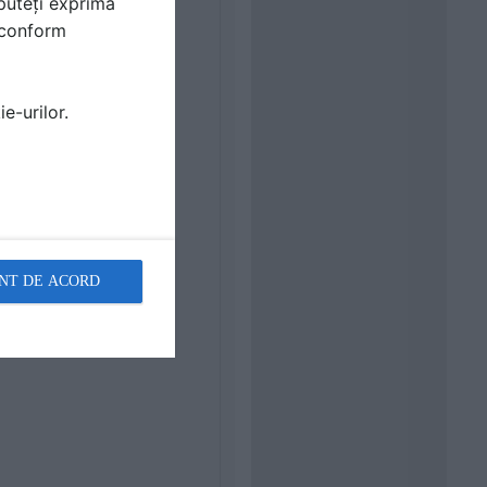
puteți exprima
i conform
e-urilor.
NT DE ACORD