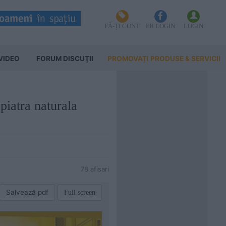
FĂ-ȚI CONT
FB LOGIN
LOGIN
VIDEO
FORUM DISCUŢII
PROMOVAȚI PRODUSE & SERVICII
piatra naturala
78 afisari
Salvează pdf
Full screen