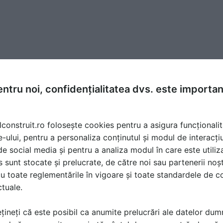
ntru noi, confidențialitatea dvs. este importa
lconstruit.ro folosește cookies pentru a asigura funcționalit
e-ului, pentru a personaliza conținutul și modul de interacți
i de social media și pentru a analiza modul în care este utiliza
sunt stocate și prelucrate, de către noi sau partenerii noșt
u toate reglementările în vigoare și toate standardele de co
ctuale.
țineți că este posibil ca anumite prelucrări ale datelor du