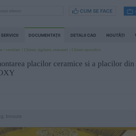
CUM SE FACE
SERVICII
DOCUMENTAŢII
DETALII CAD
NOUTĂȚI
te / ventilate
Chituri, sigilanti, etansanti
Chituri epoxidice
ntarea placilor ceramice si a placilor din 
OXY
og, brosura