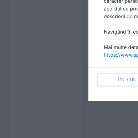
caracter perso
acordul cu priv
descrierii de 
Navigând în con
Mai multe detal
https://www.sp
ÎNCHIDE