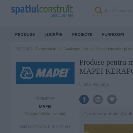
PRODUSE
LUCRĂRI
PROIECTE
FURNIZORI
Documentații
Cataloage, brosuri
Fatade tencuite / placa
EȘTI AICI:
Produse pentru mo
MAPEI KERAP
Limba: Romana
FURNIZOR
MAPEI
Tip documentatie: Catal
Vezi profilul furnizorului
CONTACTEAZĂ FURNIZORUL