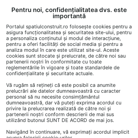
Pentru noi, confidențialitatea dvs. este
FĂ-ȚI CONT
LOGIN
importantă
CUM SE FACE
Portalul spatiulconstruit.ro folosește cookies pentru a
asigura funcționalitatea și securitatea site-ului, pentru
a personaliza conținutul și modul de interacțiune,
pentru a oferi facilități de social media și pentru a
analiza modul în care este utilizat site-ul. Aceste
Documentații
Lucrari, proiecte
Finisaje pereti
Tapet, lambriuri
EȘTI AICI:
cookies sunt stocate și prelucrate, de către noi sau
partenerii noștri în conformitate cu toate
Panouri fonoabsorbante - Olympic
reglementările în vigoare și toate standardele de
Speed Skating Arena,Italia GUSTAFS
confidențialitate și securitate actuale.
Vă rugăm să rețineți că este posibil ca anumite
Limba: Engleza
prelucrări ale datelor dumneavoastră cu caracter
personal să nu necesite consimțământul
31 afisari
dumneavoastră, dar vă puteți exprima acordul cu
privire la prelucrarea realizată de către noi și
partenerii noștri conform descrierii de mai sus
Salvează pdf
Tip documentatie: Lucrari, proiecte
utilizând butonul SUNT DE ACORD de mai jos.
Navigând în continuare, vă exprimați acordul implicit
asupra folosirii cookie-urilor.