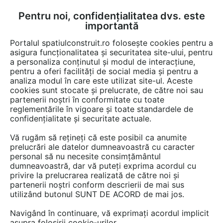
Pentru noi, confidențialitatea dvs. este
FĂ-ȚI CONT
LOGIN
importantă
CUM SE FACE
Portalul spatiulconstruit.ro folosește cookies pentru a
asigura funcționalitatea și securitatea site-ului, pentru
a personaliza conținutul și modul de interacțiune,
pentru a oferi facilități de social media și pentru a
analiza modul în care este utilizat site-ul. Aceste
Documentații
Cataloage, brosuri
Grupuri sanitare, toalete publice
EȘTI AICI:
cookies sunt stocate și prelucrate, de către noi sau
partenerii noștri în conformitate cu toate
Paletar pentru cabine sanitare SANI-
reglementările în vigoare și toate standardele de
CAB DELTA
confidențialitate și securitate actuale.
Vă rugăm să rețineți că este posibil ca anumite
Limba: Engleza
prelucrări ale datelor dumneavoastră cu caracter
personal să nu necesite consimțământul
39 afisari
dumneavoastră, dar vă puteți exprima acordul cu
privire la prelucrarea realizată de către noi și
partenerii noștri conform descrierii de mai sus
Salvează pdf
Tip documentatie: Catalog, brosura
utilizând butonul SUNT DE ACORD de mai jos.
Navigând în continuare, vă exprimați acordul implicit
asupra folosirii cookie-urilor.