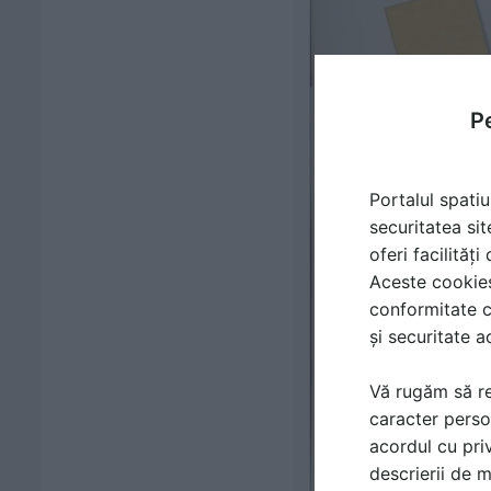
Pe
Portalul spatiu
securitatea sit
oferi facilităț
Aceste cookies 
conformitate c
și securitate a
Vă rugăm să re
caracter perso
acordul cu priv
descrierii de 