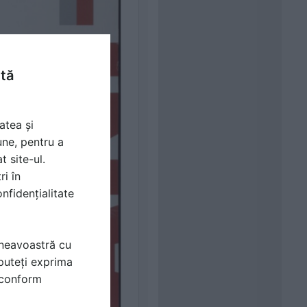
ntă
atea și
une, pentru a
t site-ul.
ri în
nfidențialitate
mneavoastră cu
puteți exprima
i conform