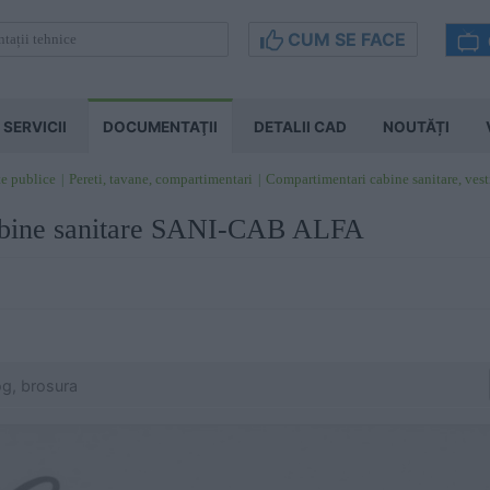
CUM SE FACE
SERVICII
DOCUMENTAŢII
DETALII CAD
NOUTĂȚI
te publice
Pereti, tavane, compartimentari
Compartimentari cabine sanitare, vest
cabine sanitare SANI-CAB ALFA
og, brosura