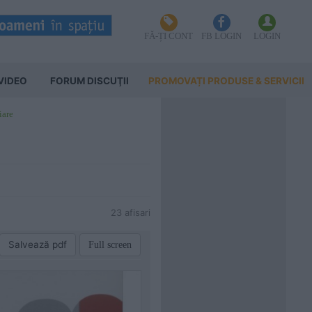
FĂ-ȚI CONT
FB LOGIN
LOGIN
VIDEO
FORUM DISCUŢII
PROMOVAȚI PRODUSE & SERVICII
iare
23 afisari
Salvează pdf
Full screen