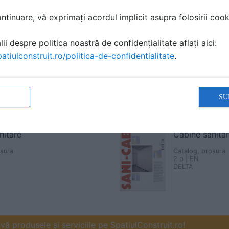
tinuare, vă exprimați acordul implicit asupra folosirii cooki
ii despre politica noastră de confidențialitate aflați aici:
atiulconstruit.ro/politica-de-confidentialitate
.
SU
asi game
nitare
Cabine sanita
osura
Catalog, brosura
2 p | EN
DELTA
ă produsele și serviciile pe SpatiulConstruit.ro!