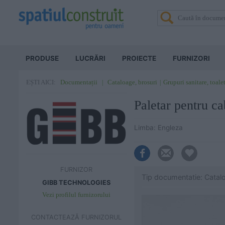
PRODUSE
LUCRĂRI
PROIECTE
FURNIZORI
Documentații
Cataloage, brosuri
Grupuri sanitare, toale
EȘTI AICI:
Paletar pentru 
Limba: Engleza
FURNIZOR
Tip documentatie: Catal
GIBB TECHNOLOGIES
Vezi profilul furnizorului
CONTACTEAZĂ FURNIZORUL