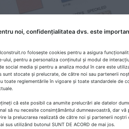
ntru noi, confidențialitatea dvs. este importa
lconstruit.ro folosește cookies pentru a asigura funcționalit
e-ului, pentru a personaliza conținutul și modul de interacți
i de social media și pentru a analiza modul în care este utiliza
sunt stocate și prelucrate, de către noi sau partenerii noșt
u toate reglementările în vigoare și toate standardele de co
ctuale.
țineți că este posibil ca anumite prelucrări ale datelor du
nal să nu necesite consimțământul dumneavoastră, dar vă 
ire la prelucrarea realizată de către noi și partenerii noștr
mai sus utilizând butonul SUNT DE ACORD de mai jos.