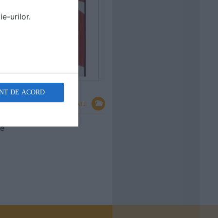
e-urilor.
NT DE ACORD
VEZI TOATE
re