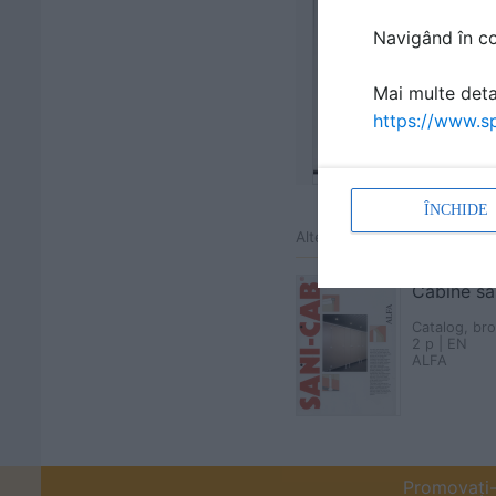
Navigând în con
Mai multe detal
https://www.sp
ÎNCHIDE
Alte documentatii ale acele
Cabine sa
Catalog, br
2 p | EN
ALFA
Promovați-v