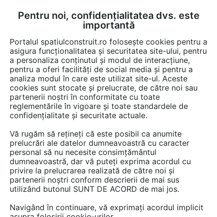
Pentru noi, confidențialitatea dvs. este
FĂ-ȚI CONT
LOGIN
importantă
CUM SE FACE
Portalul spatiulconstruit.ro folosește cookies pentru a
asigura funcționalitatea și securitatea site-ului, pentru
a personaliza conținutul și modul de interacțiune,
pentru a oferi facilități de social media și pentru a
analiza modul în care este utilizat site-ul. Aceste
Documentații
Fise tehnice
Pereti de compartimentare
Tratamente, 
EȘTI AICI:
cookies sunt stocate și prelucrate, de către noi sau
partenerii noștri în conformitate cu toate
Mortar monocomponent, cu contractie
reglementările în vigoare și toate standardele de
controlata, cu priza si intarire rapida
confidențialitate și securitate actuale.
MAPEI Mapegrout SV Fiber
Vă rugăm să rețineți că este posibil ca anumite
prelucrări ale datelor dumneavoastră cu caracter
Limba: Italiana
personal să nu necesite consimțământul
dumneavoastră, dar vă puteți exprima acordul cu
privire la prelucrarea realizată de către noi și
23 afisari
partenerii noștri conform descrierii de mai sus
utilizând butonul SUNT DE ACORD de mai jos.
Salvează pdf
Tip documentatie: Fisa tehnica
Navigând în continuare, vă exprimați acordul implicit
asupra folosirii cookie-urilor.