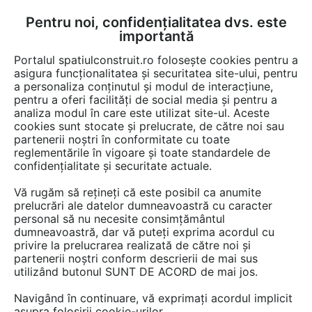
Pentru noi, confidențialitatea dvs. este
FĂ-ȚI CONT
LOGIN
importantă
CUM SE FACE
Portalul spatiulconstruit.ro folosește cookies pentru a
asigura funcționalitatea și securitatea site-ului, pentru
a personaliza conținutul și modul de interacțiune,
pentru a oferi facilități de social media și pentru a
analiza modul în care este utilizat site-ul. Aceste
Documentații
Instructiuni montaj, utilizare
Baie rezidentiala
Obie
EȘTI AICI:
cookies sunt stocate și prelucrate, de către noi sau
partenerii noștri în conformitate cu toate
Manual de instalare rezervoare
reglementările în vigoare și toate standardele de
incastrate GEBERIT Duofix, Delta
confidențialitate și securitate actuale.
Vă rugăm să rețineți că este posibil ca anumite
Limba: Engleza
prelucrări ale datelor dumneavoastră cu caracter
personal să nu necesite consimțământul
2354 afisari
dumneavoastră, dar vă puteți exprima acordul cu
privire la prelucrarea realizată de către noi și
partenerii noștri conform descrierii de mai sus
Tip documentatie: Instructiuni montaj, utilizare
utilizând butonul SUNT DE ACORD de mai jos.
Salvează pdf
Navigând în continuare, vă exprimați acordul implicit
asupra folosirii cookie-urilor.