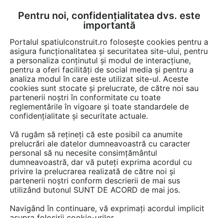
Pentru noi, confidențialitatea dvs. este
FĂ-ȚI CONT
LOGIN
importantă
CUM SE FACE
Portalul spatiulconstruit.ro folosește cookies pentru a
asigura funcționalitatea și securitatea site-ului, pentru
a personaliza conținutul și modul de interacțiune,
pentru a oferi facilități de social media și pentru a
analiza modul în care este utilizat site-ul. Aceste
Documentații
Instructiuni montaj, utilizare
Instalatii apa / canaliza
EȘTI AICI:
cookies sunt stocate și prelucrate, de către noi sau
partenerii noștri în conformitate cu toate
Instructiuni montaj capac pentru rigole
reglementările în vigoare și toate standardele de
liniare pentru dusuri fara cadita
confidențialitate și securitate actuale.
GEBERIT CleanLine
Vă rugăm să rețineți că este posibil ca anumite
prelucrări ale datelor dumneavoastră cu caracter
Limba: Engleza, Franceza, Italiana, Germana
personal să nu necesite consimțământul
dumneavoastră, dar vă puteți exprima acordul cu
privire la prelucrarea realizată de către noi și
147 afisari
partenerii noștri conform descrierii de mai sus
utilizând butonul SUNT DE ACORD de mai jos.
Tip documentatie: Instructiuni montaj, utilizare
Navigând în continuare, vă exprimați acordul implicit
Salvează pdf
asupra folosirii cookie-urilor.